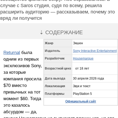
случае с Saros студия, судя по всему, решила
расширить аудиторию — рассказываем, почему это
вряд ли получится
⇣ СОДЕРЖАНИЕ
Жанр
Экшен
Издатель
Sony Interactive Entertainment
Returnal
была
одним из первых
Разработчик
Housemarque
эксклюзивов Sony,
Возрастной ценз
от 18 лет
за которые
компания просила
Дата выхода
30 апреля 2026 года
$70 вместо
Локализация
Звук и текст
привычных на тот
Платформы
PlayStation 5
момент $60. Тогда
Официальный сайт
это казалось
абсурдом — да,