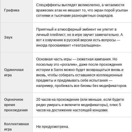
Спецэффекты выглядят великолепно, а читаемости
Графика
вражеских атак не мешает то, что экран порой усыпан
сотнями и тысячами разноцветных снарядов.
Приятный и атмосферный эмбиент не улетит в
личный плейлист, но в игре звучит замечательно. А
Звук
вот к озвучению в русской версии есть вопросы —
иногда проскакивает «театральщина».
Основная часть игры — сюжетная кампания. Но
поскольку это «рогалик», даже после прохождения
Одиночная
истории в Saros можно будет возвращаться вновь и
игра
вновь, чтобы собирать оставшиеся коллекционные
предметы и придумывать себе испытания —
например, пробежать все биомы без модификаторов.
Оценочное
20 часов на прохождение (или меньше, если будете
время
редко умирать и включите модификаторы), плюс 5
прохождения
часов на достижение настоящей концовки.
Коллективная
Не предусмотрена.
игра