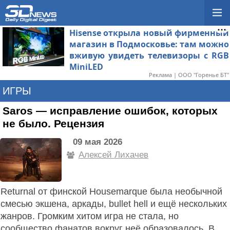
Hisense открыла новый фирменный
магазин в Подмосковье: там можно
вживую увидеть телевизоры с RGB
MiniLED
Реклама | ООО "Горенье БТ"
ИГРЫ
Saros — исправление ошибок, которых
не было. Рецензия
09 мая 2026
Алексей Лихачев
Returnal от финской Housemarque была необычной
смесью экшена, аркады, bullet hell и ещё нескольких
жанров. Громким хитом игра не стала, но
сообщество фанатов вокруг неё образовалось. В