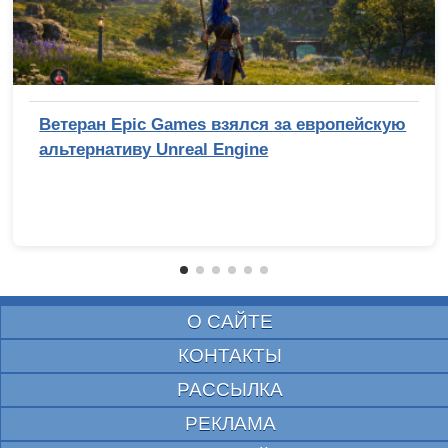
Ветеран Epic Games взялся за европейскую
альтернативу Unreal Engine
О САЙТЕ
КОНТАКТЫ
РАССЫЛКА
РЕКЛАМА