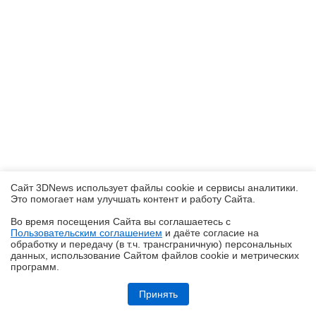
Сайт 3DNews использует файлы cookie и сервисы аналитики.
Это помогает нам улучшать контент и работу Cайта.
Во время посещения Cайта вы соглашаетесь с
Пользовательским соглашением
и даёте согласие на
✖
обработку и передачу (в т.ч. трансграничную) персональных
данных, использование Cайтом файлов cookie и метрических
программ.
Обзор ноутбука HONOR MagicBook 16 2026 (LHC-X) на платформе
Panther Lake
Принять