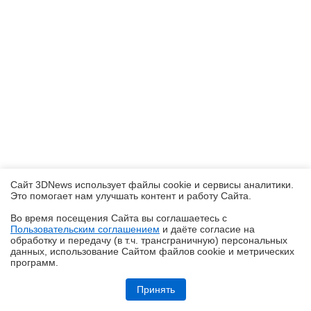
Сайт 3DNews использует файлы cookie и сервисы аналитики.
Это помогает нам улучшать контент и работу Cайта.
Во время посещения Cайта вы соглашаетесь с
Пользовательским соглашением
и даёте согласие на
✖
обработку и передачу (в т.ч. трансграничную) персональных
данных, использование Cайтом файлов cookie и метрических
программ.
Ryzen и двухранговая DDR5: проверяем комплект G.Skill Trident Z5
Royal DDR5-6400 CL32 64GB
Принять