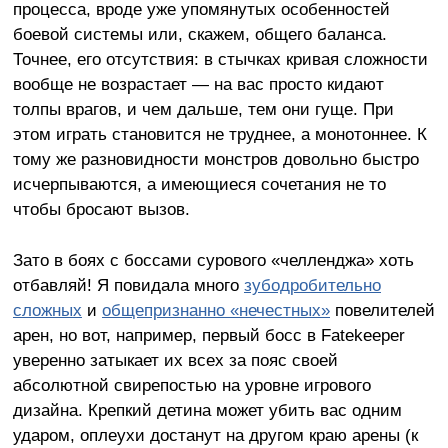
процесса, вроде уже упомянутых особенностей
боевой системы или, скажем, общего баланса.
Точнее, его отсутствия: в стычках кривая сложности
вообще не возрастает — на вас просто кидают
толпы врагов, и чем дальше, тем они гуще. При
этом играть становится не труднее, а монотоннее. К
тому же разновидности монстров довольно быстро
исчерпываются, а имеющиеся сочетания не то
чтобы бросают вызов.
Зато в боях с боссами сурового «челленджа» хоть
отбавляй! Я повидала много
зубодробительно
сложных
и
общепризнанно «нечестных»
повелителей
арен, но вот, например, первый босс в Fatekeeper
уверенно затыкает их всех за пояс своей
абсолютной свирепостью на уровне игрового
дизайна. Крепкий детина может убить вас одним
ударом, оплеухи достанут на другом краю арены (к