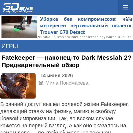
Уборка без компромиссов: чем
интересен вертикальный пылесос
Trouver G70 Detect
Реклама | Silicon Era Intelligent Technology (Suzhou) Co.,Ltd.
ИГРЫ
Fatekeeper — наконец-то Dark Messiah 2?
Предварительный обзор
14 июня 2026
Мила Пономарева
В ранний доступ вышел ролевой экшен Fatekeeper,
делающий ставку на физику, магию и свободу
боевой импровизации. Так, во всяком случае,
кажется на первый взгляд. А как оно оказалось на
самом деле — по крайней мере, на текущем,