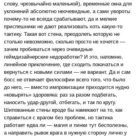
слову, чрезвычайно маленькой), временны́е окна для
уклонений абсолютно неочевидные, а сами увороты
почему-то не всегда срабатывают, да и мелкие
приспешники не дают реализовать хоть какую-то
тактику. Такая вот стена, преодолеть которую не
столько невозможно, сколько просто не хочется —
зачем пробиваться через очевидные
геймдизайнерские недоработки? И это, напомню,
линейное приключение, где сходить покачаться и
вернуться с новыми силами — не вариант. Да и сам
босс не отвечает философии всего того, что было
до него, — вместо импровизации приходится нудно
«ковырять» здоровяка: раз за разом подбегать,
наносить удар-другой, отбегать, и так по кругу.
Шипованные стены вроде бы намекают на то, как
справиться с врагом без проблем, но тактика
работает едва ли — магия и пинки тут бесполезны,
а направить рывок врага в нужную сторону лично у