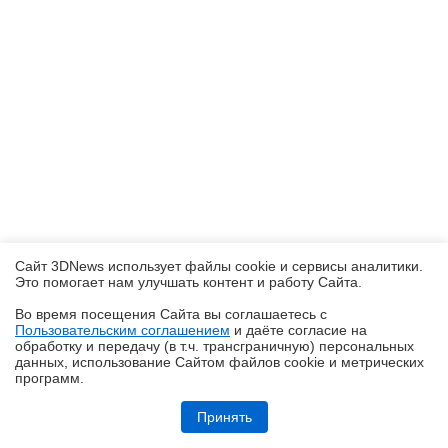
Сайт 3DNews использует файлы cookie и сервисы аналитики.
Это помогает нам улучшать контент и работу Cайта.
Во время посещения Cайта вы соглашаетесь с
Пользовательским соглашением
и даёте согласие на
✖
обработку и передачу (в т.ч. трансграничную) персональных
данных, использование Cайтом файлов cookie и метрических
программ.
Обзор робота-уборщика Midea VCR V15 MAX ULTRA: не разменивайся
на мелочи (но не переплачивай)
Принять