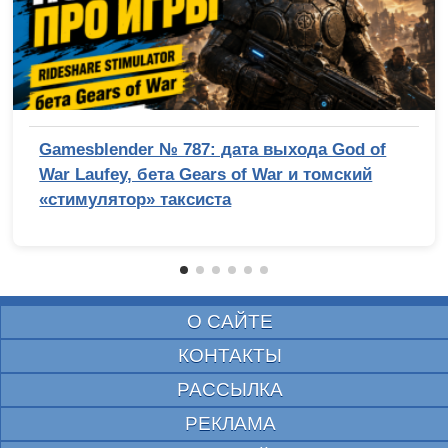
Gamesblender № 787: дата выхода God of
War Laufey, бета Gears of War и томский
«стимулятор» таксиста
О САЙТЕ
КОНТАКТЫ
РАССЫЛКА
РЕКЛАМА