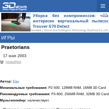
Уборка без компромиссов: чем
интересен вертикальный пылесос
Trouver G70 Detect
Реклама | Silicon Era Intelligent Technology (Suzhou) Co.,Ltd.
ИГРЫ
Praetorians
17 мая 2003
noauthor
Автор:
Ego
Минимальные требования:
P2-500, 128MB RAM, 16MB 3D Card
Рекомендуемые требования:
P3-800, 256MB RAM, 32MB 3D Card
Мультиплейер:
наличествует.