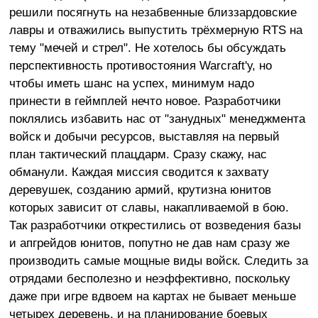
решили посягнуть на незабвенные близзардовские
лавры и отважились выпустить трёхмерную RTS на
тему "мечей и стрел". Не хотелось бы обсуждать
перспективность противостояния Warcraft'у, но
чтобы иметь шанс на успех, минимум надо
принести в геймплей нечто новое. Разработчики
поклялись избавить нас от "занудных" менеджмента
войск и добычи ресурсов, выставляя на первый
план тактический плацдарм. Сразу скажу, нас
обманули. Каждая миссия сводится к захвату
деревушек, созданию армий, крутизна юнитов
которых зависит от славы, накапливаемой в бою.
Так разработчики открестились от возведения базы
и апгрейдов юнитов, попутно не дав нам сразу же
производить самые мощные виды войск. Следить за
отрядами бесполезно и неэффективно, поскольку
даже при игре вдвоем на картах не бывает меньше
четырех деревень, и на планирование боевых