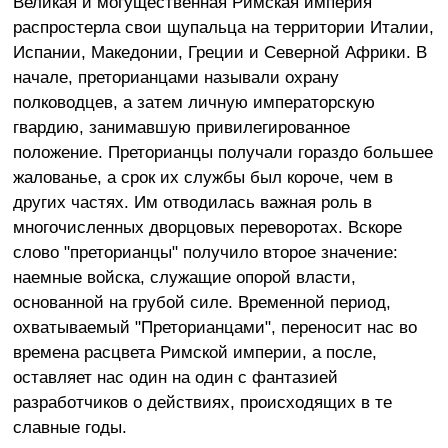
Великая и могущественная Римская империя
распростерла свои щупальца на территории Италии,
Испании, Македонии, Греции и Северной Африки. В
начале, преторианцами называли охрану
полководцев, а затем личную императорскую
гвардию, занимавшую привилегированное
положение. Преторианцы получали гораздо большее
жалованье, а срок их службы был короче, чем в
других частях. Им отводилась важная роль в
многочисленных дворцовых переворотах. Вскоре
слово "преторианцы" получило второе значение:
наемные войска, служащие опорой власти,
основанной на грубой силе. Временной период,
охватываемый "Преторианцами", переносит нас во
времена расцвета Римской империи, а после,
оставляет нас один на один с фантазией
разработчиков о действиях, происходящих в те
славные годы.