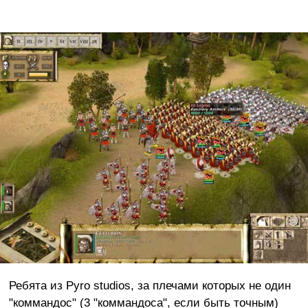
Ребята из Pyro studios, за плечами которых не один
"коммандос" (3 "коммандоса", если быть точным)