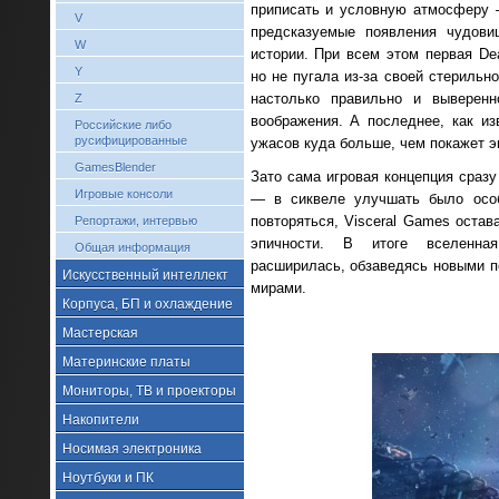
приписать и условную атмосферу 
V
предсказуемые появления чудови
W
истории. При всем этом первая De
Y
но не пугала из-за своей стерильн
настолько правильно и выверенн
Z
воображения. А последнее, как из
Российские либо
русифицированные
ужасов куда больше, чем покажет э
GamesBlender
Зато сама игровая концепция сразу
Игровые консоли
— в сиквеле улучшать было особо
повторяться, Visceral Games остав
Репортажи, интервью
эпичности. В итоге вселенна
Общая информация
расширилась, обзаведясь новыми п
Искусственный интеллект
мирами.
Корпуса, БП и охлаждение
Мастерская
Материнские платы
Мониторы, ТВ и проекторы
Накопители
Носимая электроника
Ноутбуки и ПК