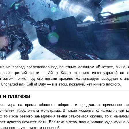
ижение вперед последовало под понятным лозунгом «Быстрее, выше, 
лавах третьей части — Айзек Кларк стреляет из-за укрытий по т
а затем прямо под его ногами красиво коллапсирует звездная стан
ncharted или Call of Duty — и в этом, пожалуй, нет ничего плохого.
 и платежи
ения игра на время сбавляет обороты и предлагает привычное в
тоннелям, населенным монстрами. В такие моменты слишком явный к
: то из-за резкого замедления темпа становится скучно, то с началом
кает чувство неуместности. Все-таки в этом плане баланс куда лучше 
казывается уж слишком неровной.