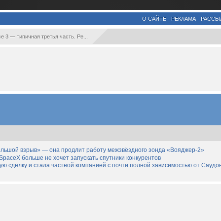
О САЙТЕ
РЕКЛАМА
РАССЫ
e 3 — типичная третья часть. Ре...
льшой взрыв» — она продлит работу межзвёздного зонда «Вояджер-2»
SpaceX больше не хочет запускать спутники конкурентов
дную сделку и стала частной компанией с почти полной зависимостью от Саудо