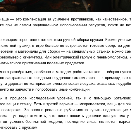
чаще — это компенсация за усиление противников, как качественное, т
е при не самом рациональном использовании ресурсов, почти не воз
 козырем героя является система ручной сборки оружия. Кроме уже си
 сюжетной пушки), в игре больше не встречаются готовые средства дл
чертежи и материалы для сборки — на специальных станках можно сам
револьвер с огнеметом. Или электрический гарпун с пневмомолотком. И
оматического притягивания полезных предметов.
много разобраться, особенно с методом работы станков — сборка пуше
не застрахован от создания неудачного экземпляра — к примеру, выяс
у, а дорогая по материалам электрическая ловушка оказалась неудобн
нечто на запчасти и попробовать иные комбинации.
к в процессе исследования уровней, так и с помощью бота-поиск
се вещи к станку. Есть и третий вариант — микроплатежи, вещь для об
 новаторская. За вполне реальные рубли можно купить недостающие 
нажа. Тут надо отметить, что никто вносить дополнительную плату
нтов условно-бесплатной модели; последние лишь являются вариа
тировать с оружием.