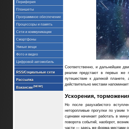
Периферия
Планшеты
Программное обеспечение
Процессоры и память
Сети и коммуникации
Смартфоны
Умные вещи
Фото и видео
Цифровой автомобиль
Соответственно, и дальнейшее дв
RSS/Социальные сети
реалии предстают в первых же г
путешествие к далекой планете, 
Рассылка
действительно местами напоминает U
[NEW!]
Вакансии
Ускорения, торможения
Но после разухабистого вступл
неторопливые прогулки по узким 
сценами начинает работать в минус
поворота событий, наоборот, возни
части — здесь же форма местами о