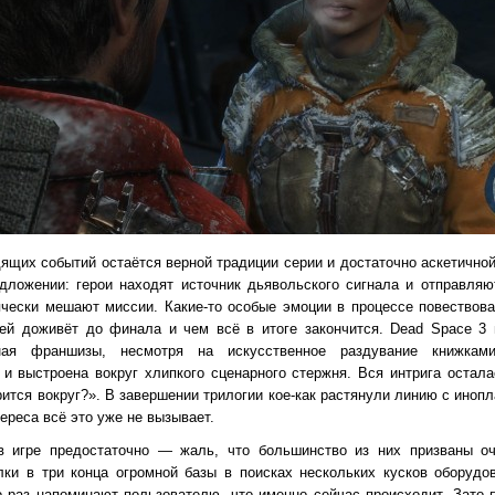
ящих событий остаётся верной традиции серии и достаточно аскетично
дложении: герои находят источник дьявольского сигнала и отправляю
ячески мешают миссии. Какие-то особые эмоции в процессе повество
жей доживёт до финала и чем всё в итоге закончится. Dead Space 3
ая франшизы, несмотря на искусственное раздувание книжкам
 выстроена вокруг хлипкого сценарного стержня. Вся интрига осталас
рится вокруг?». В завершении трилогии кое-как растянули линию с ино
ереса всё это уже не вызывает.
в игре предостаточно — жаль, что большинство из них призваны о
ки в три конца огромной базы в поисках нескольких кусков оборудо
о раз напоминают пользователю, что именно сейчас происходит. Зато