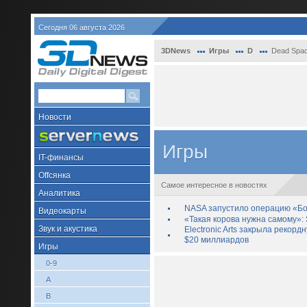
Сегодня 06 августа 2026
3DNews
Игры
D
Dead Spac
Новости
Игры
IT-финансы
Offсянка
Самое интересное в новостях
Аналитика
NASA запустило операцию «Бо
Видеокарты
«Такая корова нужна самому»: 
Звук и акустика
Electronic Arts закрыла рекор
$20 миллиардов
Игры
0-9
A
B