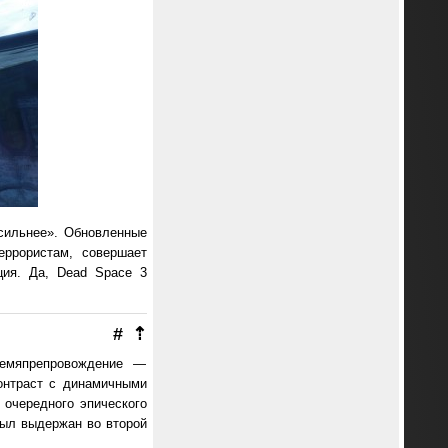
сильнее». Обновленные
еррористам, совершает
ция. Да, Dead Space 3
#
⇡
ремяпрепровождение —
онтраст с динамичными
 очередного эпического
был выдержан во второй