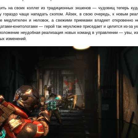
ить на своих коллег из традиционных экшенов — чудовищ теперь куд
у гораздо чаще нападать скопом. Айзек, в свою очередь, к новым реа
же медлителен и неловок, а свежими приемами владеет откровенно н
датами-юнитологами — герой так неуклюже приседает и целится из-за у
 положение неудобная реализация новых команд в управлении — увы, и
ых изменений.