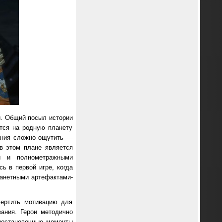
й. Общий посыл истории
тся на родную планету
вания сложно ощутить —
 в этом плане является
и и полнометражными
ь в первой игре, когда
планетными артефактами-
чертить мотивацию для
вания. Герои методично
 постановочные моменты