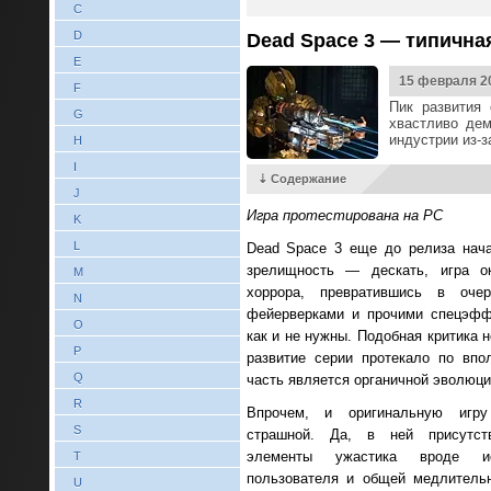
C
D
Dead Space 3 — типичная
E
15 февраля 2
F
Пик развития 
G
хвастливо дем
индустрии из-з
H
I
⇣ Содержание
J
Игра протестирована на PC
K
L
Dead Space 3 еще до релиза нача
зрелищность — дескать, игра ок
M
хоррора, превратившись в очер
N
фейерверками и прочими спецэффе
O
как и не нужны. Подобная критика н
P
развитие серии протекало по впо
Q
часть является органичной эволюци
R
Впрочем, и оригинальную игру
S
страшной. Да, в ней присутств
элементы ужастика вроде ис
T
пользователя и общей медлитель
U