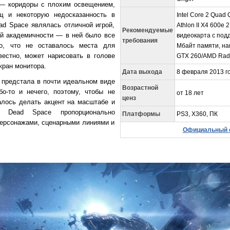
— коридоры с плохим освещением,
щ и некоторую недосказанность в
Intel Core 2 Quad
ad Space являлась отличной игрой,
Athlon II X4 600e 
Рекомендуемые
ой академичности — в ней было все
видеокарта с подд
требования
о, что не оставалось места для
Мбайт памяти, на
вестно, может нарисовать в голове
GTX 260/AMD Rad
кран монитора.
Дата выхода
8 февраля 2013 г
 предстала в почти идеальном виде
Возрастной
-то и нечего, поэтому, чтобы не
от 18 лет
ценз
алось делать акцент на масштабе и
я Dead Space пропорционально
Платформы
PS3, X360, ПК
ерсонажами, сценарными линиями и
Официальный 