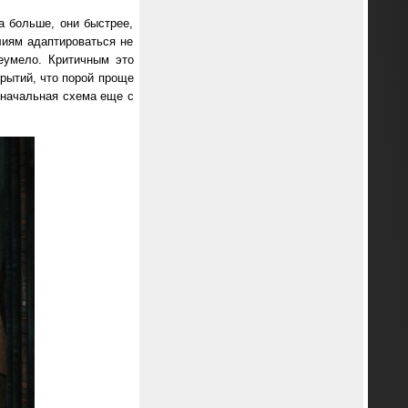
а больше, они быстрее,
лиям адаптироваться не
еумело. Критичным это
крытий, что порой проще
значальная схема еще с