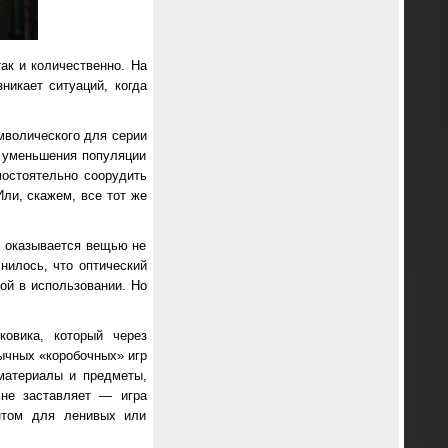
ак и количественно
. На
никает ситуаций, когда
мволического для серии
я уменьшения популяции
остоятельно соорудить
ли, скажем, все тот же
к оказывается вещью не
нилось, что оптический
ой в использовании. Но
овика, который через
ычных «коробочных» игр
материалы и предметы,
 не заставляет — игра
нтом для ленивых или