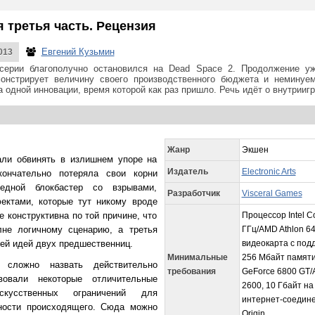
 третья часть. Рецензия
Евгений Кузьмин
013
серии благополучно остановился на Dead Space 2. Продолжение уж
онстрирует величину своего производственного бюджета и неминуе
а одной инновации, время которой как раз пришло. Речь идёт о внутрии
Жанр
Экшен
ли обвинять в излишнем упоре на
Издатель
Electronic Arts
ончательно потеряла свои корни
едной блокбастер со взрывами,
Разработчик
Visceral Games
ктами, которые тут никому вроде
е конструктивна по той причине, что
Процессор Intel C
лне логичному сценарию, а третья
ГГц/AMD Athlon 64
ей идей двух предшественниц.
видеокарта с подд
Минимальные
256 Мбайт памяти
 сложно назвать действительно
требования
GeForce 6800 GT/
овали некоторые отличительные
2600, 10 Гбайт на
кусственных ограничений для
интернет-соедине
ности происходящего. Сюда можно
Origin