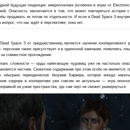
дной будущая тенденция: микроплатежи (особенно в играх от Electronic 
рмой. Опасность заключается в том, что может повториться история с
обы продавать их потом по отдельности. И если в Dead Space 3 внутре
 вопрос, что нас ждёт в перспективе, пока нет.
Dead Space 3 от предшественниц является наличие кооперативного р
 персонаж также присутствует и в одиночной кампании, появляясь лиш
 на совместное прохождение.
аланс сложности — орды набегающих чудовищ уже не настолько опасн
ановятся честнее. Сюжетное содержание при этом особо не меняется; п
к обыграно периодическое безумие Карвера, которое иногда накат
ьном хорроре в кооперативе уже совсем не актуально — игра оконча
поправкой на узкие пространства, где сам черт не сможет развернуться.