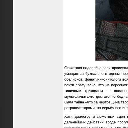
Сюжетная подоплёка всех происход
умещается буквально в одном пре
обелисков; фанатики-юнитологи вс
почти сразу ясно, кто из персона
типичным триквелом — вселенн
мультфильмами, достаточно бедна и
была тайна «что за чертовщина тво
ретрансляторами, но серьёзного инт
Хотя диалогов и сюжетных сцен 
дальнейших действий вроде прогул
проговаривают свои планы и по ст