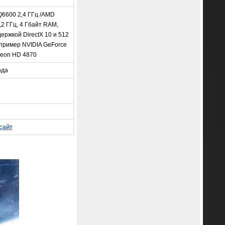
 Q6600 2,4 ГГц /AMD
2,2 ГГц, 4 Гбайт RAM,
ержкой DirectX 10 и 512
пример NVIDIA GeForce
eon HD 4870
ода
сайт