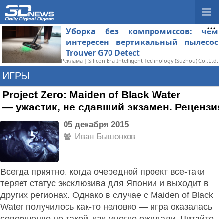
Уборка без компромиссов: чем
интересен вертикальный пылесос
Trouver G70 Detect
Реклама | Silicon Era Intelligent Technology (Suzhou) Co.,Ltd.
ИГРЫ
Project Zero: Maiden of Black Water
— ужастик, не сдавший экзамен. Рецензи
05 декабря 2015
Иван Бышонков
Всегда приятно, когда очередной проект все-таки
теряет статус эксклюзива для Японии и выходит в
других регионах. Однако в случае с Maiden of Black
Water получилось как-то неловко — игра оказалась
совершенно не такой, как многие ожидали. Читайте