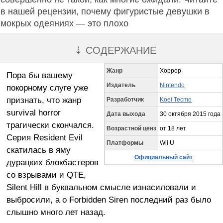
в нашей рецензии, почему фигуристые девушки в
мокрых одеяниях — это плохо
⇣ СОДЕРЖАНИЕ
Жанр
Хоррор
Пора бы вашему
Издатель
Nintendo
покорному слуге уже
признать, что жанр
Разработчик
Koei Tecmo
survival horror
Дата выхода
30 октября 2015 года
трагически скончался.
Возрастной ценз
от 18 лет
Серия Resident Evil
Платформы
Wii U
скатилась в яму
Официальный сайт
дурацких блокбастеров
со взрывами и QTE,
Silent Hill в буквальном смысле изнасиловали и
выбросили, а о Forbidden Siren последний раз было
слышно много лет назад.