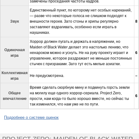
замечены проседания частоты кадров.
Единственный пункт, по которому нет особых нареканий,
— разве что некоторые голоса не слишком подходят к
Звук
внешности героев. Зато стоны и хрипы регулярно
8
заставляют вздрагивать, особенно если играть в
наушниках.
Хоррор должен пугать и держать в напряжении, но
Maiden of Black Water делает это настолько лениво, что
Одиночная
ненароком можно и уснуть. Не на руку проекту играет и
6
игра
управление, которое раздражает не меньше постоянных
стычек с призраками. Зато тут есть милые азиатки.
Коллективная
Не предусмотрена.
–
игра
Время сделать скорбную мину и подкинуть горсть земли
Общее
на могилу еще одного хоррор-сериала. Project Zero,
6
впечатление
прости, нам когда-то было хорошо вместе, но сейчас ты
так изменился, что нам уже не по пути.
Подробнее о системе оценок