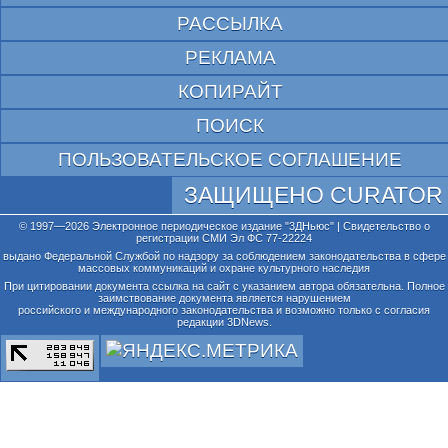
РАССЫЛКА
РЕКЛАМА
КОПИРАЙТ
ПОИСК
ПОЛЬЗОВАТЕЛЬСКОЕ СОГЛАШЕНИЕ
ЗАЩИЩЕНО CURATOR
© 1997—2026 Электронное периодическое издание "3ДНьюс" | Свидетельство о
регистрации СМИ Эл ФС 77-22224
выдано Федеральной Службой по надзору за соблюдением законодательства в сфере
массовых коммуникаций и охране культурного наследия
При цитировании документа ссылка на сайт с указанием автора обязательна. Полное
заимствование документа является нарушением
российского и международного законодательства и возможно только с согласия
редакции 3DNews.