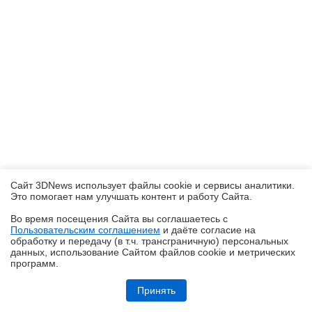
Сайт 3DNews использует файлы cookie и сервисы аналитики.
Это помогает нам улучшать контент и работу Cайта.
Во время посещения Cайта вы соглашаетесь с
Пользовательским соглашением
и даёте согласие на
✖
обработку и передачу (в т.ч. трансграничную) персональных
данных, использование Cайтом файлов cookie и метрических
программ.
Обзор смартфона TECNO SPARK 50: все тренды разом — чуть
дороже 10 тысяч рублей
Принять