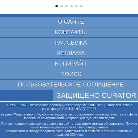
О САЙТЕ
КОНТАКТЫ
РАССЫЛКА
РЕКЛАМА
КОПИРАЙТ
ПОИСК
ПОЛЬЗОВАТЕЛЬСКОЕ СОГЛАШЕНИЕ
ЗАЩИЩЕНО CURATOR
© 1997—2026 Электронное периодическое издание "3ДНьюс" | Свидетельство о
регистрации СМИ Эл ФС 77-22224
выдано Федеральной Службой по надзору за соблюдением законодательства в сфере
массовых коммуникаций и охране культурного наследия
При цитировании документа ссылка на сайт с указанием автора обязательна. Полное
заимствование документа является нарушением
российского и международного законодательства и возможно только с согласия
редакции 3DNews.