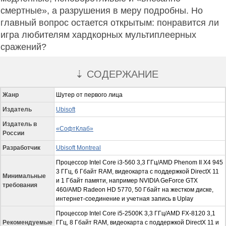
смертные», а разрушения в меру подробны. Но
главный вопрос остается открытым: понравится ли
игра любителям хардкорных мультиплеерных
сражений?
⇣ СОДЕРЖАНИЕ
Жанр
Шутер от первого лица
Издатель
Ubisoft
Издатель в
«СофтКлаб»
России
Разработчик
Ubisoft Montreal
Процессор Intel Core i3-560 3,3 ГГц/AMD Phenom II X4 945
3 ГГц, 6 Гбайт RAM, видеокарта с поддержкой DirectX 11
Минимальные
и 1 Гбайт памяти, например NVIDIA GeForce GTX
требования
460/AMD Radeon HD 5770, 50 Гбайт на жестком диске,
интернет-соединение и учетная запись в Uplay
Процессор Intel Core i5-2500K 3,3 ГГц/AMD FX-8120 3,1
Рекомендуемые
ГГц, 8 Гбайт RAM, видеокарта с поддержкой DirectX 11 и