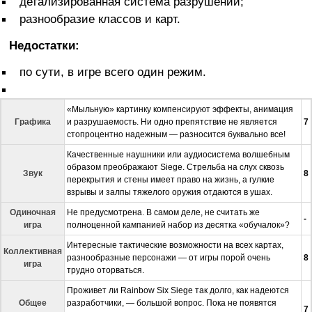
детализированная система разрушений;
разнообразие классов и карт.
Недостатки:
по сути, в игре всего один режим.
«Мыльную» картинку компенсируют эффекты, анимация
Графика
и разрушаемость. Ни одно препятствие не является
7
стопроцентно надежным — разносится буквально все!
Качественные наушники или аудиосистема волшебным
образом преображают Siege. Стрельба на слух сквозь
Звук
8
перекрытия и стены имеет право на жизнь, а гулкие
взрывы и залпы тяжелого оружия отдаются в ушах.
Одиночная
Не предусмотрена. В самом деле, не считать же
-
игра
полноценной кампанией набор из десятка «обучалок»?
Интересные тактические возможности на всех картах,
Коллективная
разнообразные персонажи — от игры порой очень
8
игра
трудно оторваться.
Проживет ли Rainbow Six Siege так долго, как надеются
Общее
разработчики, — большой вопрос. Пока не появятся
7