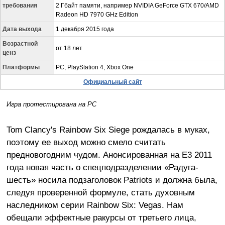
требования
2 Гбайт памяти, например NVIDIA GeForce GTX 670/AMD
Radeon HD 7970 GHz Edition
Дата выхода
1 декабря 2015 года
Возрастной
от 18 лет
ценз
Платформы
PC, PlayStation 4, Xbox One
Официальный сайт
Игра протестирована на PC
Tom Clancy's Rainbow Six Siege рождалась в муках,
поэтому ее выход можно смело считать
предновогодним чудом. Анонсированная на E3 2011
года новая часть о спецподразделении «Радуга-
шесть» носила подзаголовок Patriots и должна была,
следуя проверенной формуле, стать духовным
наследником серии Rainbow Six: Vegas. Нам
обещали эффектные ракурсы от третьего лица,