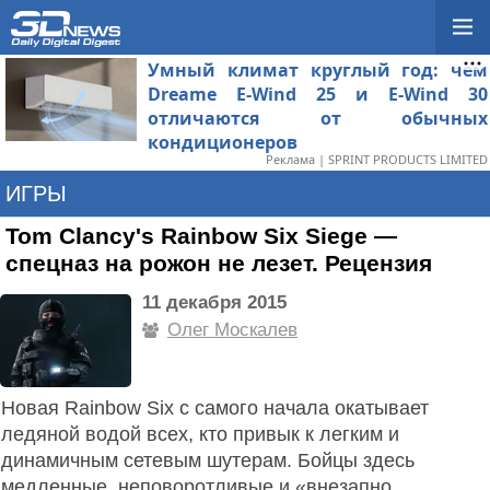
Умный климат круглый год: чем
Dreame E-Wind 25 и E-Wind 30
отличаются от обычных
кондиционеров
Реклама | SPRINT PRODUCTS LIMITED
ИГРЫ
Tom Clancy's Rainbow Six Siege —
спецназ на рожон не лезет. Рецензия
11 декабря 2015
Олег Москалев
Новая Rainbow Six с самого начала окатывает
ледяной водой всех, кто привык к легким и
динамичным сетевым шутерам. Бойцы здесь
медленные, неповоротливые и «внезапно