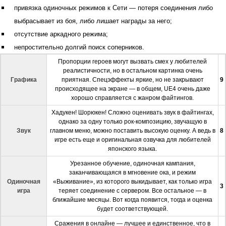
привязка одиночных режимов к Сети — потеря соединения либо
выбрасывает из боя, либо лишает награды за него;
отсутствие аркадного режима;
непростительно долгий поиск соперников.
Пропорции героев могут вызвать смех у любителей
реалистичности, но в остальном картинка очень
Графика
приятная. Спецэффекты яркие, но не закрывают
9
происходящее на экране — в общем, UE4 очень даже
хорошо справляется с жанром файтингов.
Хадукен! Шорюкен! Сложно оценивать звук в файтингах,
однако за одну только рок-композицию, звучащую в
Звук
главном меню, можно поставить высокую оценку. А ведь в
8
игре есть еще и оригинальная озвучка для любителей
японского языка.
Урезанное обучение, одиночная кампания,
заканчивающаяся в мгновение ока, и режим
Одиночная
«Выживание», из которого выкидывает, как только игра
3
игра
теряет соединение с сервером. Все остальное — в
ближайшие месяцы. Вот когда появится, тогда и оценка
будет соответствующей.
Сражения в онлайне — лучшее и единственное, что в