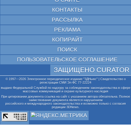
КОНТАКТЫ
РАССЫЛКА
РЕКЛАМА
КОПИРАЙТ
ПОИСК
ПОЛЬЗОВАТЕЛЬСКОЕ СОГЛАШЕНИЕ
ЗАЩИЩЕНО CURATOR
© 1997—2026 Электронное периодическое издание "3ДНьюс" | Свидетельство о
регистрации СМИ Эл ФС 77-22224
выдано Федеральной Службой по надзору за соблюдением законодательства в сфере
массовых коммуникаций и охране культурного наследия
При цитировании документа ссылка на сайт с указанием автора обязательна. Полное
заимствование документа является нарушением
российского и международного законодательства и возможно только с согласия
редакции 3DNews.