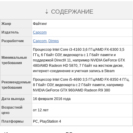
⇣ СОДЕРЖАНИЕ
Жанр
Файтинг
Издатель
Capcom
Разработчик
Capcom
,
Dimps
Процессор Intel Core i3-4160 3,6 ГГц/AMD FX-6300 3,5
ГГц, 6 Гбайт ОЗУ, видеокарта с 1 Гбайт памяти и
Минимальные
поддержкой DirectX 11, например NVIDIA GeForce GTX
требования
480/AMD Radeon HD 5870, 7 Гбайт на жестком диске,
интернет-соединение и учетная запись в Steam
Процессор Intel Core i5-4690 3,5 ГГц/AMD FX-8350 4 ГГц,
Рекомендуемые
8 Гбайт ОЗУ, видеокарта с 2 Гбайт памяти, например
требования
NVIDIA GeForce GTX 960/AMD Radeon R9 380
Дата выхода
16 февраля 2016 года
Возрастной
от 12 лет
ценз
Платформы
PC, PlayStation 4