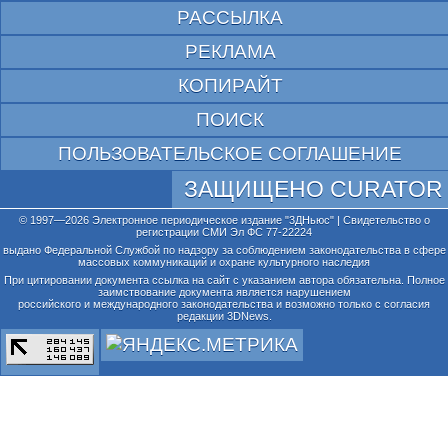
РАССЫЛКА
РЕКЛАМА
КОПИРАЙТ
ПОИСК
ПОЛЬЗОВАТЕЛЬСКОЕ СОГЛАШЕНИЕ
ЗАЩИЩЕНО CURATOR
© 1997—2026 Электронное периодическое издание "3ДНьюс" | Свидетельство о
регистрации СМИ Эл ФС 77-22224
выдано Федеральной Службой по надзору за соблюдением законодательства в сфере
массовых коммуникаций и охране культурного наследия
При цитировании документа ссылка на сайт с указанием автора обязательна. Полное
заимствование документа является нарушением
российского и международного законодательства и возможно только с согласия
редакции 3DNews.