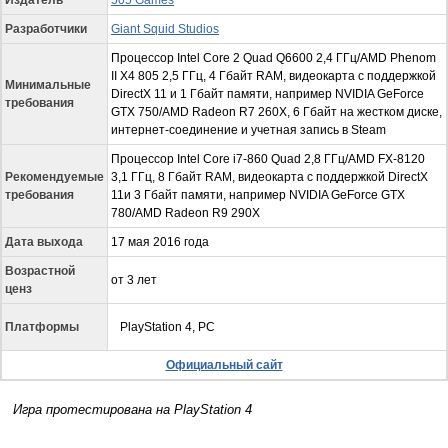
Издатель
505 Games
Разработчики
Giant Squid Studios
Процессор Intel Core 2 Quad Q6600 2,4 ГГц/AMD Phenom
II X4 805 2,5 ГГц, 4 Гбайт RAM, видеокарта с поддержкой
Минимальные
DirectX 11 и 1 Гбайт памяти, например NVIDIA GeForce
требования
GTX 750/AMD Radeon R7 260X, 6 Гбайт на жестком диске,
интернет-соединение и учетная запись в Steam
Процессор Intel Core i7-860 Quad 2,8 ГГц/AMD FX-8120
Рекомендуемые
3,1 ГГц, 8 Гбайт RAM, видеокарта с поддержкой DirectX
требования
11и 3 Гбайт памяти, например NVIDIA GeForce GTX
780/AMD Radeon R9 290X
Дата выхода
17 мая 2016 года
Возрастной
от 3 лет
ценз
Платформы
PlayStation 4, PC
Официальный сайт
Игра протестирована на
PlayStation
4