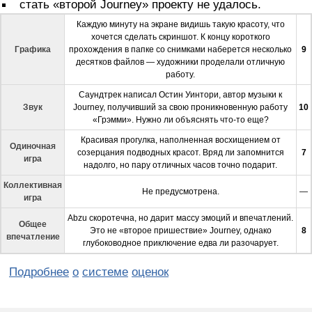
стать «второй Journey» проекту не удалось.
Каждую минуту на экране видишь такую красоту, что
хочется сделать скриншот. К концу короткого
Графика
прохождения в папке со снимками наберется несколько
9
десятков файлов — художники проделали отличную
работу.
Саундтрек написал Остин Уинтори, автор музыки к
Звук
Journey, получивший за свою проникновенную работу
10
«Грэмми». Нужно ли объяснять что-то еще?
Красивая прогулка, наполненная восхищением от
Одиночная
созерцания подводных красот. Вряд ли запомнится
7
игра
надолго, но пару отличных часов точно подарит.
Коллективная
Не предусмотрена.
—
игра
Abzu скоротечна, но дарит массу эмоций и впечатлений.
Общее
Это не «второе пришествие» Journey, однако
8
впечатление
глубоководное приключение едва ли разочарует.
Подробнее
о
системе
оценок