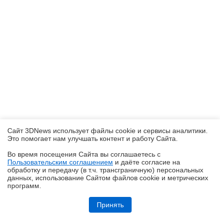
Сайт 3DNews использует файлы cookie и сервисы аналитики.
Это помогает нам улучшать контент и работу Cайта.
Во время посещения Cайта вы соглашаетесь с
Пользовательским соглашением
и даёте согласие на
✖
обработку и передачу (в т.ч. трансграничную) персональных
данных, использование Cайтом файлов cookie и метрических
программ.
Обзор блока питания Chieftec Stealth (SPX-1000-FC)
Принять