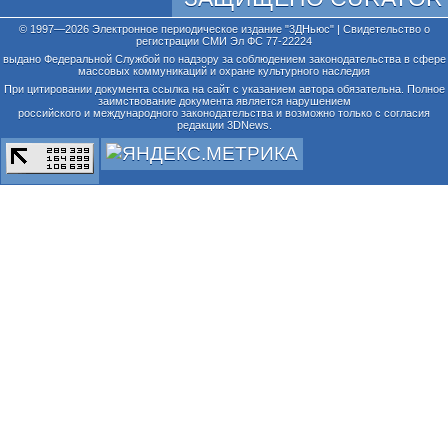
© 1997—2026 Электронное периодическое издание "3ДНьюс" | Свидетельство о
регистрации СМИ Эл ФС 77-22224
выдано Федеральной Службой по надзору за соблюдением законодательства в сфере
массовых коммуникаций и охране культурного наследия
При цитировании документа ссылка на сайт с указанием автора обязательна. Полное
заимствование документа является нарушением
российского и международного законодательства и возможно только с согласия
редакции 3DNews.