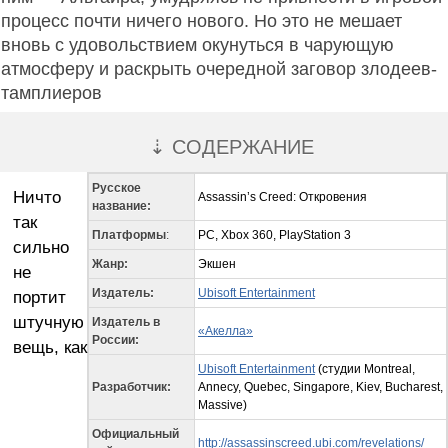
процесс почти ничего нового. Но это не мешает
вновь с удовольствием окунуться в чарующую
атмосферу и раскрыть очередной заговор злодеев-
тамплиеров
⇣ СОДЕРЖАНИЕ
Русское
Ничто
Assassin’s Creed: Откровения
название:
так
Платформы
:
PC, Xbox 360, PlayStation 3
сильно
Жанр:
Экшен
не
Издатель:
Ubisoft Entertainment
портит
штучную
Издатель в
«Акелла»
России:
вещь, как
Ubisoft Entertainment
(студии Montreal,
Разработчик
:
Annecy, Quebec, Singapore, Kiev, Bucharest,
Massive)
Официальный
http://assassinscreed.ubi.com/revelations/