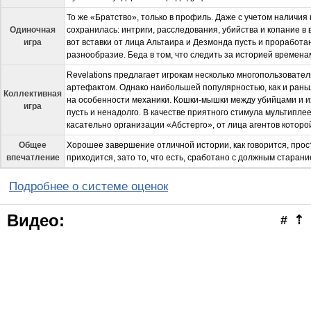
То же «Братство», только в профиль. Даже с учетом наличи
Одиночная
сохранилась: интриги, расследования, убийства и копание в
игра
вот вставки от лица Альтаира и Дезмонда пусть и проработа
разнообразие. Беда в том, что следить за историей времена
Revelations предлагает игрокам несколько многопользовате
артефактом. Однако наибольшей популярностью, как и раньш
Коллективная
на особенности механики. Кошки-мышки между убийцами и и
игра
пусть и ненадолго. В качестве приятного стимула мультипл
касательно организации «Абстерго», от лица агентов которо
Общее
Хорошее завершение отличной истории, как говорится, прост
впечатление
приходится, зато то, что есть, сработано с должным старани
Подробнее о системе оценок
Видео:
#
⇡