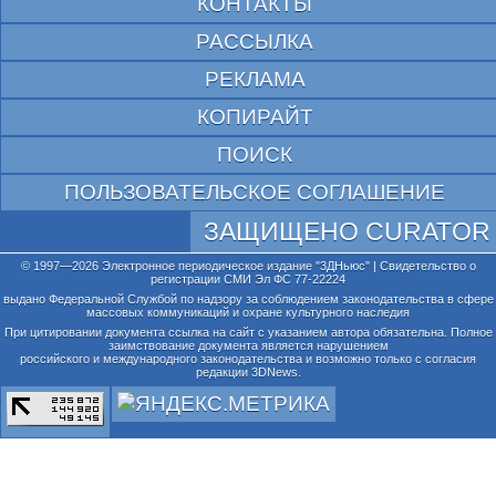
КОНТАКТЫ
РАССЫЛКА
РЕКЛАМА
КОПИРАЙТ
ПОИСК
ПОЛЬЗОВАТЕЛЬСКОЕ СОГЛАШЕНИЕ
ЗАЩИЩЕНО CURATOR
© 1997—2026 Электронное периодическое издание "3ДНьюс" | Свидетельство о
регистрации СМИ Эл ФС 77-22224
выдано Федеральной Службой по надзору за соблюдением законодательства в сфере
массовых коммуникаций и охране культурного наследия
При цитировании документа ссылка на сайт с указанием автора обязательна. Полное
заимствование документа является нарушением
российского и международного законодательства и возможно только с согласия
редакции 3DNews.