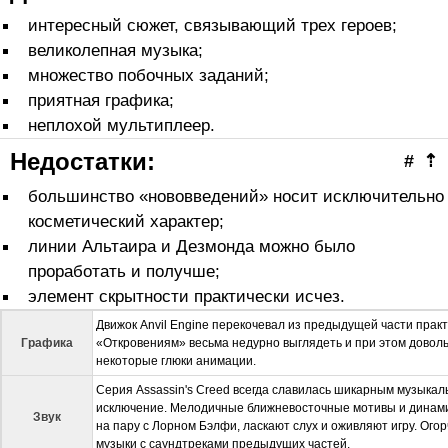
интересный сюжет, связывающий трех героев;
великолепная музыка;
множество побочных заданий;
приятная графика;
неплохой мультиплеер.
Недостатки:
#
⇡
большинство «нововведений» носит исключительно
косметический характер;
линии Альтаира и Дезмонда можно было
проработать и получше;
элемент скрытности практически исчез.
Движок Anvil Engine перекочевал из предыдущей части прак
Графика
«Откровениям» весьма недурно выглядеть и при этом доволь
некоторые глюки анимации.
Серия Assassin's Creed всегда славилась шикарным музыкаль
исключение. Мелодичные ближневосточные мотивы и динам
Звук
на пару с Лорном Бэлфи, ласкают слух и оживляют игру. Ого
музыки с саундтреками предыдущих частей.