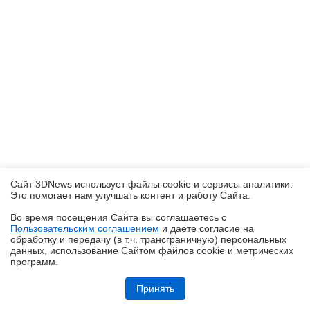
Сайт 3DNews использует файлы cookie и сервисы аналитики.
Это помогает нам улучшать контент и работу Cайта.
Во время посещения Cайта вы соглашаетесь с
Пользовательским соглашением
и даёте согласие на
✖
обработку и передачу (в т.ч. трансграничную) персональных
данных, использование Cайтом файлов cookie и метрических
программ.
Обзор Infinix GT 50 Pro: геймерский смартфон со встроенной СЖО
Принять