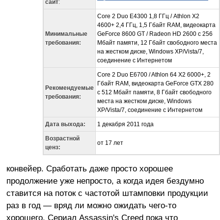
сайт
:
Core 2 Duo E4300 1,8 ГГц / Athlon X2
4600+ 2,4 ГГц, 1,5 Гбайт RAM, видеокарта
Минимальные
GeForce 8600 GT / Radeon HD 2600 с 256
требования:
Мбайт памяти, 12 Гбайт свободного места
на жестком диске, Windows XP/Vista/7,
соединение с Интернетом
Core 2 Duo E6700 / Athlon 64 X2 6000+, 2
Гбайт RAM, видеокарта GeForce GTX 280
Рекомендуемые
с 512 Мбайт памяти, 8 Гбайт свободного
требования:
места на жестком диске, Windows
XP/Vista/7, соединение с Интернетом
Дата выхода:
1 декабря 2011 года
Возрастной
от 17 лет
ценз:
конвейер. Сработать даже просто хорошее
продолжение уже непросто, а когда идея бездумно
ставится на поток с частотой штамповки продукции
раз в год — вряд ли можно ожидать чего-то
хорошего. Сериал Assassin's Creed пока что