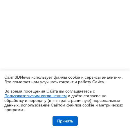
Сайт 3DNews использует файлы cookie и сервисы аналитики.
Это помогает нам улучшать контент и работу Cайта.
Во время посещения Cайта вы соглашаетесь с
Пользовательским соглашением
и даёте согласие на
✖
обработку и передачу (в т.ч. трансграничную) персональных
данных, использование Cайтом файлов cookie и метрических
программ.
Ryzen и двухранговая DDR5: проверяем комплект G.Skill Trident Z5
Royal DDR5-6400 CL32 64GB
Принять