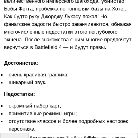
величественного имперского шагохода, убийство
Бобы Фетта, пробежка по тоннелям базы на Хоте...
Как будто руку Джорджу Лукасу пожал! Но
фанатские радости быстро заканчиваются, обнажая
многочисленные недостатки этого неглубокого
экшена. После знакомства с ним многие предпочтут
вернуться в Battlefield 4 — и будут правы.
Достоинства:
очень красивая графика;
шикарный звук.
Недостатки:
скромный набор карт;
примитивные режимы игры;
отсутствие классов и более подробных настроек
персонажа.
В визуальном плане Star Wars Battlefront ушла дальше