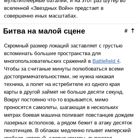
мультиплеерные баталии, и на этот раз шутер во
вселенной «Звездных Войн» предстает в
совершенно иных масштабах.
Битва на малой сцене
#
⇡
Скромный размер локаций заставляет с грустью
вспоминать большие пространства для
многопользовательских сражений в
Battlefield 4
.
Чтобы за считаные минуты полюбоваться всеми
достопримечательностями, не нужна никакая
техника, а полет на истребителе из одного края
карты в другой займет не больше десяти секунд.
Вокруг постоянно что-то взрывается, мимо
проносятся самолеты, шагающая в нескольких
метрах боевая машина поливает повстанцев дождем
лазерных всполохов, а рядом бежит в атаку десяток
пехотинцев. В облаках медленно плывет имперский
крейсер, который, словно комары, пытаются