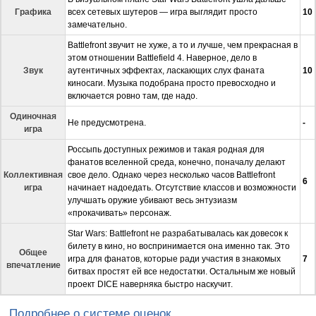
Графика
всех сетевых шутеров — игра выглядит просто
10
замечательно.
Battlefront звучит не хуже, а то и лучше, чем прекрасная в
этом отношении Battlefield 4. Наверное, дело в
Звук
аутентичных эффектах, ласкающих слух фаната
10
киносаги. Музыка подобрана просто превосходно и
включается ровно там, где надо.
Одиночная
Не предусмотрена.
-
игра
Россыпь доступных режимов и такая родная для
фанатов вселенной среда, конечно, поначалу делают
Коллективная
свое дело. Однако через несколько часов Battlefront
6
игра
начинает надоедать. Отсутствие классов и возможности
улучшать оружие убивают весь энтузиазм
«прокачивать» персонаж.
Star Wars: Battlefront не разрабатывалась как довесок к
билету в кино, но воспринимается она именно так. Это
Общее
игра для фанатов, которые ради участия в знакомых
7
впечатление
битвах простят ей все недостатки. Остальным же новый
проект DICE наверняка быстро наскучит.
Подробнее о системе оценок