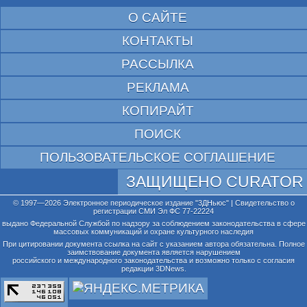
О САЙТЕ
КОНТАКТЫ
РАССЫЛКА
РЕКЛАМА
КОПИРАЙТ
ПОИСК
ПОЛЬЗОВАТЕЛЬСКОЕ СОГЛАШЕНИЕ
ЗАЩИЩЕНО CURATOR
© 1997—2026 Электронное периодическое издание "3ДНьюс" | Свидетельство о
регистрации СМИ Эл ФС 77-22224
выдано Федеральной Службой по надзору за соблюдением законодательства в сфере
массовых коммуникаций и охране культурного наследия
При цитировании документа ссылка на сайт с указанием автора обязательна. Полное
заимствование документа является нарушением
российского и международного законодательства и возможно только с согласия
редакции 3DNews.