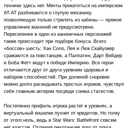
техники здесь нет. Мечты прокатиться на имперском
AT-AT разбиваются о глупую механику,
позволяющую только стрелять из кабины — прямое
управление махиной не предусмотрено.
Переселение в один из каноничных персонажей
также происходит при подборе бонуса. Всего
«боссов» шесть: Хан Соло, Лея и Люк Скайуокер
сражаются за повстанцев, а Палпатин, Дарт Вейдер
и Боба Фетт ведут к победе Империю. Все герои
отличаются друг от друга уровнем здоровья и
набором способностей. При должной сноровке
можно долго раскидывать простых игроков, чувствуя
себя главным актером посреди сонма статистов.
Постепенно профиль игрока растет в уровнях, а
виртуальный кошелек пухнет от кредитов. Но толку
от этого ноль, ведь в Star Wars: Battlefront совсем
нет классов. Отличия пехотинцев друг от друга