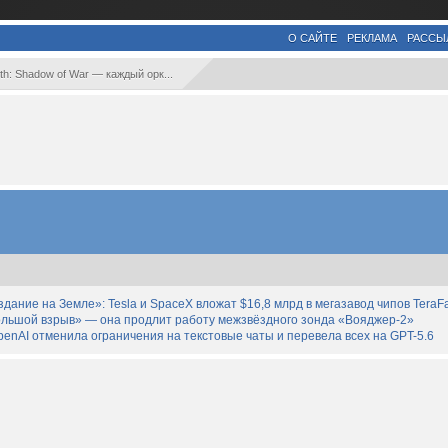
О САЙТЕ
РЕКЛАМА
РАССЫ
rth: Shadow of War — каждый орк...
дание на Земле»: Tesla и SpaceX вложат $16,8 млрд в мегазавод чипов TeraF
льшой взрыв» — она продлит работу межзвёздного зонда «Вояджер-2»
enAI отменила ограничения на текстовые чаты и перевела всех на GPT-5.6