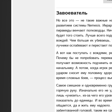
Завоеватель
Но все это — не такие важные но
развитием системы Nemesis. Иерарх
пирамиды венчают полководцы. Ничт
будет того стоить. Лучше всего по
вождей. Чем больше их убиваешь,
лучники ослабевают и перестают п
А вот как поступать с вождями, р
Почему бы не попробовать перема
получает возможность подчинить е
начальнику. А потом, когда игрок 
ударом сносит ему половину здор
время сложных боев, — процесс вы
Самое смешное и одновременно гру
горячую руку. Изначально его не 
лишь «унизить», из-за чего его уро
показатель до единицы. И во время
общается, да и жить ему надоело. 
забинтованной головой, таким же гр