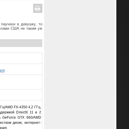
 паучихи в девушку, то
делами США не таким уж
ent
 ГГц/AMD FX-4350 4,2 ГГц,
держкой DirectX 11 и 2
A GeForce GTX 660/AMD
естком диске, интернет-
team