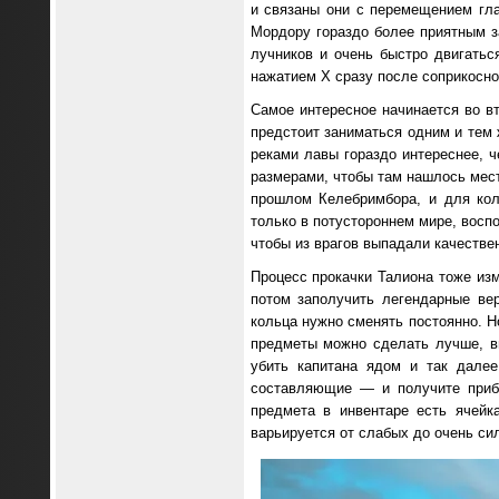
и связаны они с перемещением гла
Мордору гораздо более приятным з
лучников и очень быстро двигаться
нажатием Х сразу после соприкосно
Самое интересное начинается во вт
предстоит заниматься одним и тем
реками лавы гораздо интереснее, 
размерами, чтобы там нашлось мест
прошлом Келебримбора, и для кол
только в потустороннем мире, восп
чтобы из врагов выпадали качестве
Процесс прокачки Талиона тоже изм
потом заполучить легендарные вер
кольца нужно сменять постоянно. 
предметы можно сделать лучше, вы
убить капитана ядом и так дале
составляющие — и получите приба
предмета в инвентаре есть ячейк
варьируется от слабых до очень си