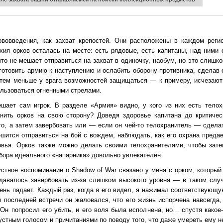
вовведения, как захват крепостей. Они расположены в каждом реги
ия орков осталась на месте: есть рядовые, есть капитаны, над ними 
о не мешает отправиться на захват в одиночку, наобум, но это слишко
дготовить армию к наступлению и ослабить оборону противника, сделав
 тем меньше у врага возможностей защищаться — к примеру, исчезают
ользоваться огненными стрелами.
ешает сам игрок. В разделе «Армия» видно, у кого из них есть телох
нить орков на свою сторону? Доведя здоровье капитана до критичес
го, а затем завербовать или — если он чей-то телохранитель — сдела
решится отправиться на бой с вождем, наблюдать, как его охрана преда
овья. Орков также можно делать своими телохранителями, чтобы зате
бора идеального «напарника» довольно увлекателен.
стное воспоминание о Shadow of War связано у меня с орком, который
удавалось завербовать из-за слишком высокого уровня — в таком слу
вень падает. Каждый раз, когда я его видел, я нажимал соответствующу
 последней встречи он жаловался, что его жизнь испорчена навсегда,
Он попросил его убить, и его воля была исполнена, но… спустя какое-
устным голосом и причитаниями по поводу того, что даже умереть ему н