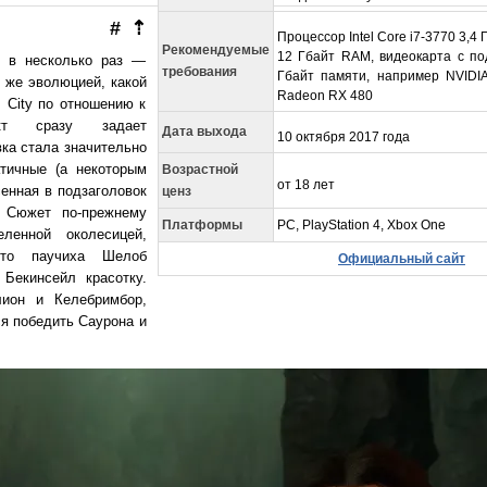
#
⇡
Процессор Intel Core i7-3770 3,4
Рекомендуемые
12 Гбайт RAM, видеокарта с по
ь в несколько раз —
требования
Гбайт памяти, например NVIDI
 же эволюцией, какой
Radeon RX 480
 City по отношению к
акт сразу задает
Дата выхода
10 октября 2017 года
ка стала значительно
тичные (а некоторым
Возрастной
от 18 лет
енная в подзаголовок
ценз
 Сюжет по-прежнему
Платформы
PC, PlayStation 4, Xbox One
еленной околесицей,
что паучиха Шелоб
Официальный сайт
Бекинсейл красотку.
лион и Келебримбор,
я победить Саурона и