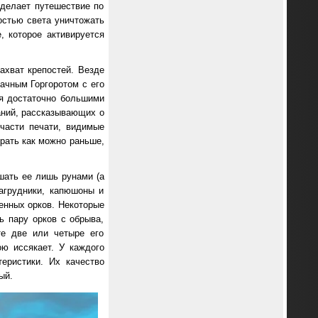
сделает путешествие по
остью света уничтожать
, которое активируется
захват крепостей. Везде
ачным Горгоротом с его
ся достаточно большими
аний, рассказывающих о
части печати, видимые
рать как можно раньше,
шать ее лишь рунами (а
нагрудники, капюшоны и
енных орков. Некоторые
ь пару орков с обрыва,
те две или четыре его
ю иссякает. У каждого
еристики. Их качество
ый.