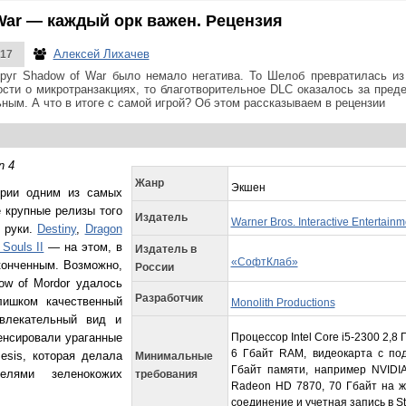
 War — каждый орк важен. Рецензия
Алексей Лихачев
017
руг Shadow of War было немало негатива. То Шелоб превратилась из
ости о микротранзакциях, то благотворительное DLC оказалось за пре
ным. А что в итоге с самой игрой? Об этом рассказываем в рецензии
n 4
Жанр
Экшен
трии одним из самых
 крупные релизы того
Издатель
Warner Bros. Interactive Entertainm
 руки.
Destiny
,
Dragon
 Souls II
— на этом, в
Издатель в
«СофтКлаб»
конченным. Возможно,
России
dow of Mordor удалось
Разработчик
лишком качественный
Monolith Productions
влекательный вид и
енсировали ураганные
Процессор Intel Core i5-2300 2,8
6 Гбайт RAM, видеокарта с под
esis, которая делала
Минимальные
Гбайт памяти, например NVIDI
елями зеленокожих
требования
Radeon HD 7870, 70 Гбайт на ж
соединение и учетная запись в S