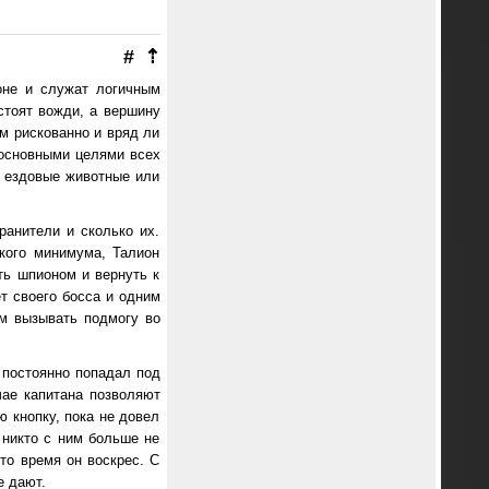
#
⇡
оне и служат логичным
стоят вожди, а вершину
м рискованно и вряд ли
 основными целями всех
 ездовые животные или
ранители и сколько их.
кого минимума, Талион
ть шпионом и вернуть к
ет своего босса и одним
м вызывать подмогу во
 постоянно попадал под
чае капитана позволяют
ю кнопку, пока не довел
 никто с ним больше не
то время он воскрес. С
е дают.