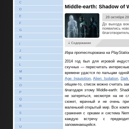
C
Middle-earth: Shadow of
D
E
20 октября 2
F
До выхода вок
появились нов
G
благотворитель
H
⇣ Содержание
I
J
Игра протестирована на PlayStatio
K
2014 год был для игровой индус
L
скучных — пересчитать интересные
M
времени удастся по пальцам одной
Age: Inquisition
,
Alien: Isolation
,
Dark
N
общем-то, список можно считать за
O
благодаря этому Middle-earth: Sha
P
не затеряться, несмотря на не с
Q
сюжет, мрачный и не очень при
R
маленький открытый мир. Все комп
сражения с орками и система Nem
S
каждую встречу с предводит
T
запоминающейся.
U