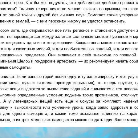
вного героя. Кто бы мог подумать, что добавление двойного прыжка 
анятием? Талиону теперь ничто не мешает скакать по крышам, со скор
 от одной точки к другой без лишних пауз. Помогает также ускорение
вения с землей, — с ним персонаж никому не удастся остановить.
ором акте, где открываются все пять регионов и становится доступен 
 же, но перемещаться между залитым солнечным светом Нурненом и мр
чем лицезреть одни и те же декорации. Каждая зона может похвастать
о и для сюжетных миссий, и для необязательных заданий, и для испыт
лекционных предметов. Они включают в себя знакомые по прошлой 
оминания Шелоб и гондорские артефакты — их рекомендуем начать соби
нные самоцветы.
енился. Если раньше герой носил одну и ту же экипировку и мог улуч
сии меча, лука и кинжала, проходя испытания), то теперь оружие, 
Новые вещи выдаются за выполнение заданий и снимаются с тел поверж
полнив определенные условия: поджечь троих противников, столкнут
е. А у легендарных вещей есть еще и бонусы за комплект: надень
вку к выносливости или усиление урона, когда запас здоровья в бо
а для одного самоцвета, и камни тоже оказывают влияние на характ
льных, а из трех маленьких самоцветов можно создать один более мощн