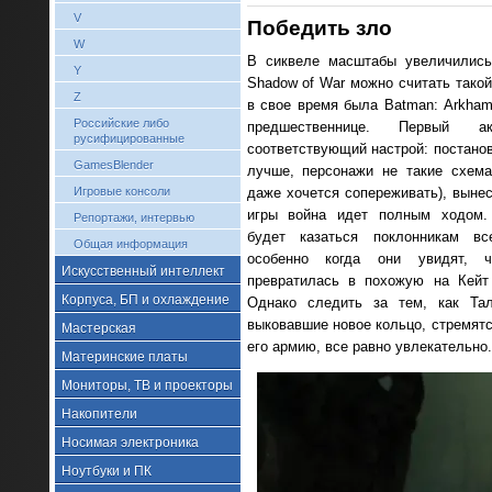
V
Победить зло
W
В сиквеле масштабы увеличилис
Y
Shadow of War можно считать такой
Z
в свое время была Batman: Arkham
Российские либо
предшественнице. Первый 
русифицированные
соответствующий настрой: постанов
GamesBlender
лучше, персонажи не такие схема
Игровые консоли
даже хочется сопереживать), вынес
игры война идет полным ходом.
Репортажи, интервью
будет казаться поклонникам вс
Общая информация
особенно когда они увидят, 
Искусственный интеллект
превратилась в похожую на Кейт 
Корпуса, БП и охлаждение
Однако следить за тем, как Та
выковавшие новое кольцо, стремятс
Мастерская
его армию, все равно увлекательно.
Материнские платы
Мониторы, ТВ и проекторы
Накопители
Носимая электроника
Ноутбуки и ПК