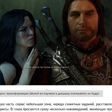
есс трансформации Шелоб из паучихи в девушку показывать не будут
вую часть серии: небольшая зона, череда сюжетных заданий, расставл
меты. В глаза бросаются сразу несколько нововведений, меняющих про