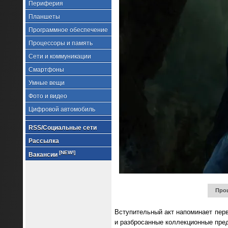
Периферия
Планшеты
Программное обеспечение
Процессоры и память
Сети и коммуникации
Смартфоны
Умные вещи
Фото и видео
Цифровой автомобиль
RSS/Социальные сети
Рассылка
[NEW!]
Вакансии
Проц
Вступительный акт напоминает пер
и разбросанные коллекционные пред