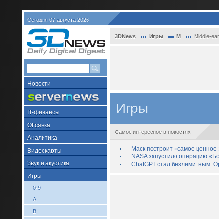
Сегодня 07 августа 2026
3DNews
Игры
M
Middle-ea
Новости
Игры
IT-финансы
Offсянка
Самое интересное в новостях
Аналитика
Маск построит «самое ценное з
Видеокарты
NASA запустило операцию «Бо
Звук и акустика
ChatGPT стал безлимитным: Op
Игры
0-9
A
B