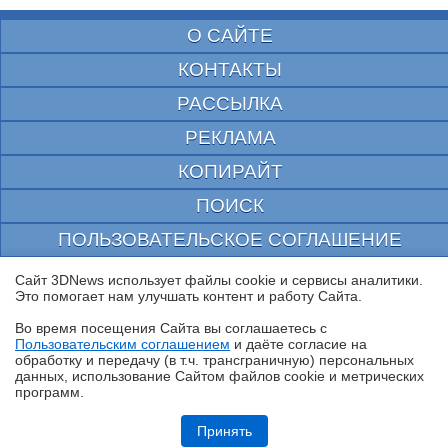
О САЙТЕ
КОНТАКТЫ
РАССЫЛКА
РЕКЛАМА
КОПИРАЙТ
ПОИСК
ПОЛЬЗОВАТЕЛЬСКОЕ СОГЛАШЕНИЕ
ЗАЩИЩЕНО CURATOR
Сайт 3DNews использует файлы cookie и сервисы аналитики.
Это помогает нам улучшать контент и работу Cайта.
© 1997—2026 Электронное периодическое издание "3ДНьюс" | Свидетельство о
регистрации СМИ Эл ФС 77-22224
Во время посещения Cайта вы соглашаетесь с
выдано Федеральной Службой по надзору за соблюдением законодательства в сфере
Пользовательским соглашением
и даёте согласие на
массовых коммуникаций и охране культурного наследия
✖
обработку и передачу (в т.ч. трансграничную) персональных
При цитировании документа ссылка на сайт с указанием автора обязательна. Полное
данных, использование Cайтом файлов cookie и метрических
заимствование документа является нарушением
российского и международного законодательства и возможно только с согласия
программ.
редакции 3DNews.
Обзор HONOR MagicPad 4: самый изящный планшет
Принять