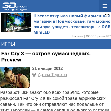
Hisense открыла новый фирменный
магазин в Подмосковье: там можно
вживую увидеть телевизоры с RGB
MiniLED
Реклама | ООО "Горенье БТ"
ИГРЫ
Far Cry 3 — остров сумасшедших.
Preview
21 января 2012
Артем Терехов
Разработчики знают обо всех граблях, которые
разбросал Far Cry 2 в высокой траве африканских
саванн. Так что они отправляют нас подальше от
этих зарослей — в самое сердце одинокого острова,