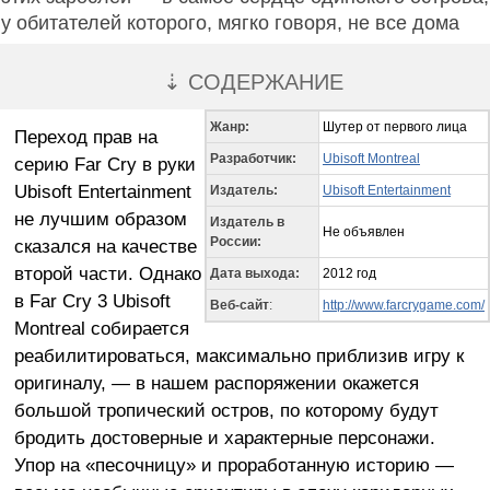
у обитателей которого, мягко говоря, не все дома
⇣ СОДЕРЖАНИЕ
Жанр:
Шутер от первого лица
Переход прав на
Разработчик:
Ubisoft Montreal
серию Far Cry в руки
Ubisoft Entertainment
Издатель:
Ubisoft Entertainment
не лучшим образом
Издатель в
Не объявлен
России:
сказался на качестве
второй части. Однако
Дата выхода:
2012 год
в Far Cry 3 Ubisoft
Веб-сайт
:
http://www.farcrygame.com/
Montreal собирается
реабилитироваться, максимально приблизив игру к
оригиналу, — в нашем распоряжении окажется
большой тропический остров, по которому будут
бродить достоверные и хар
а
ктерные персонажи.
Упор на «песочницу» и проработанную историю —