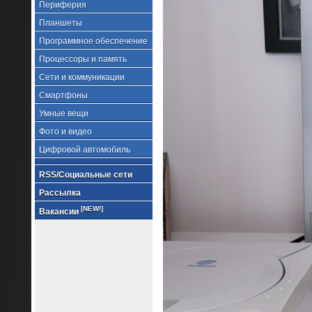
Периферия
Планшеты
Программное обеспечение
Процессоры и память
Сети и коммуникации
Смартфоны
Умные вещи
Фото и видео
Цифровой автомобиль
RSS/Социальные сети
Рассылка
[NEW!]
Вакансии