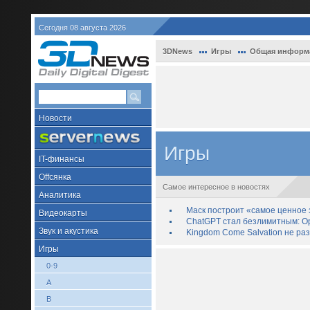
Сегодня 08 августа 2026
3DNews
Игры
Общая информ
Новости
Игры
IT-финансы
Offсянка
Самое интересное в новостях
Аналитика
Маск построит «самое ценное з
Видеокарты
ChatGPT стал безлимитным: Op
Звук и акустика
Kingdom Come Salvation не ра
Игры
0-9
A
B