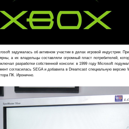
rosoft задумалась об активном участии в делах игровой индустрии. Пр
лярны, а их владельцы составляли огромный пласт потребителей, кото
включал разработки собственной консоли: в 1999 году Microsoft подум
римент согласилась SEGA и добавила в Dreamcast специальную версию 
тора ПК. Иронично.