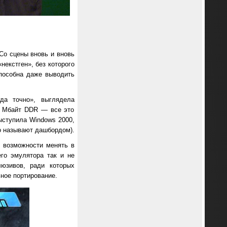
Со сцены вновь и вновь
екстген», без которого
способна даже выводить
гда точно», выглядела
64 Мбайт DDR — все это
ыступила Windows 2000,
о называют дашбордом).
т возможности менять в
го эмулятора так и не
люзивов, ради которых
ное портирование.