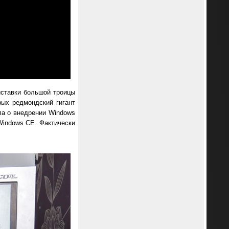
иставки большой троицы
рых редмондский гигант
ала о внедрении Windows
Windows CE. Фактически