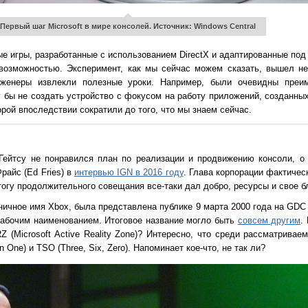
Первый шаг Microsoft в мире консолей. Источник: Windows Central
ые игры, разработанные с использованием DirectX и адаптированные по
 возможностью. Эксперимент, как мы сейчас можем сказать, вышел не
инженеры извлекли полезные уроки. Например, были очевидны преи
у бы не создать устройство с фокусом на работу приложений, созданных
орой впоследствии сократили до того, что мы знаем сейчас.
Гейтсу не понравился план по реализации и продвижению консоли, о
райс (Ed Fries) в
интервью IGN в 2016 году
. Глава корпорации фактичес
огу продолжительного совещания все-таки дал добро, ресурсы и свое б
ичное имя Xbox, была представлена публике 9 марта 2000 года на GDC
 рабочим наименованием. Итоговое название могло быть
совсем другим
.
RZ (Microsoft Active Reality Zone)? Интересно, что среди рассматрива
 In One) и TSO (Three, Six, Zero). Напоминает кое-что, не так ли?