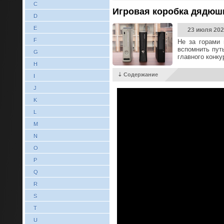
C
Игровая коробка дядюшк
D
E
23 июля 202
F
Не за горами 
вспомнить пут
G
главного конку
H
⇣ Содержание
I
J
K
L
M
N
O
P
Q
R
S
T
U