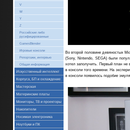
V
W
Y
Z
Российские либо
русифицированные
GamesBlender
Игровые консоли
Во второй половине девяностых Mic
Репортажи, интервью
(Sony, Nintendo, SEGA) были попу
хотел заполучить. Первый план не 
Общая информация
в консоли того времени. На экспе
Искусственный интеллект
в консоли появилось подобие эмуля
Корпуса, БП и охлаждение
Мастерская
Материнские платы
Мониторы, ТВ и проекторы
Накопители
Носимая электроника
Ноутбуки и ПК