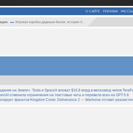
О САЙТЕ
РЕКЛАМА
РАССЫ
ация
Игровая коробка дядюшки Билли: история X...
дание на Земле»: Tesla и SpaceX вложат $16,8 млрд в мегазавод чипов TeraF
enAI отменила ограничения на текстовые чаты и перевела всех на GPT-5.6
зочарует фанатов Kingdom Come: Deliverance 2 — Warhorse готовит реалист