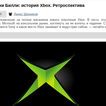
и Билли: история Xbox. Ретроспектива
Денис Щенников
0
появление на полках магазинов нового поколения Xbox. В честь эт
ь Microsoft на консольном рынке, взглянуть на ее взлеты и падения. С
рента Sony и какое место Xbox занимает в индустрии сейчас — читайте