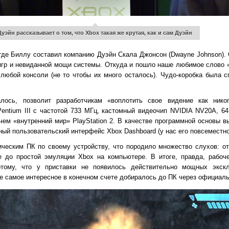
Дуэйн рассказывает о том, что Xbox такая же крутая, как и сам Дуэйн
 где Биллу составил компанию Дуэйн Скала Джонсон (Dwayne Johnson). 
гр и невиданной мощи системы. Откуда и пошло наше любимое слово «н
 любой консоли (не то чтобы их много осталось). Чудо-коробка была 
алось, позволит разработчикам «воплотить свое видение как нико
 Pentium III с частотой 733 МГц, кастомный видеочип NVIDIA NV20A, 
ем «внутренний мир» PlayStation 2. В качестве программной основы в
ный пользовательский интерфейс Xbox Dashboard (у нас его повсеместн
ическим ПК по своему устройству, что породило множество слухов: о
 до простой эмуляции Xbox на компьютере. В итоге, правда, рабоче
потому, что у приставки не появилось действительно мощных экск
е самое интересное в конечном счете добиралось до ПК через официаль