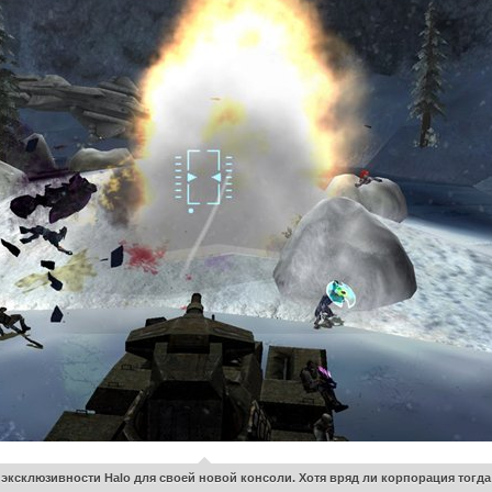
й эксклюзивности Halo для своей новой консоли. Хотя вряд ли корпорация тогда