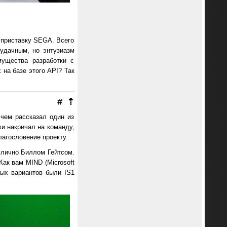
д приставку SEGA. Всего
удачным, но энтузиазм
мущества разработки с
 на базе этого API? Так
#
⇡
 чем рассказал один из
ки накричал на команду,
лагословение проекту.
 лично Биллом Гейтсом.
 Как вам MIND (Microsoft
емых вариантов были IS1