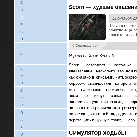
C
Scorn — худшие опасени
D
E
22 октября 2
F
Визуально Sco
понятно ещё п
G
хорошая игра. 
H
⇣ Содержание
I
J
Играли на
Xbox
Series
S
K
Scorn оставляет настолько 
L
впечатление, насколько это возм
M
как сказано в описании, «атмосфе
хоррор», скриншотами которого 
N
лет, начинаешь проходить вст
O
несколько минут решаешь пе
P
напоминающую «пятнашки», с пер
Q
по полю с ограниченными размера
R
объясняет, что в ней надо делать 
перетащить в нужную точку, — сам
S
T
Симулятор ходьбы
U