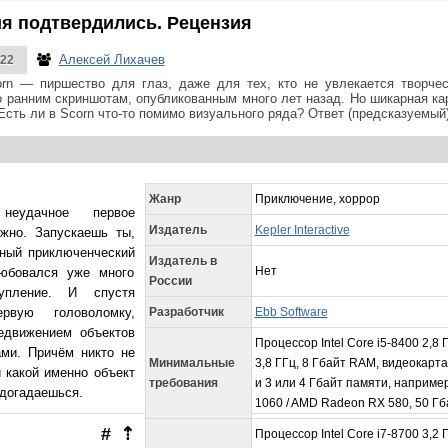
я подтвердились. Рецензия
Алексей Лихачев
022
rn — пиршество для глаз, даже для тех, кто не увлекается творчес
о ранним скриншотам, опубликованным много лет назад. Но шикарная ка
Есть ли в Scorn что-то помимо визуального ряда? Ответ (предсказуемый
Жанр
Приключение, хоррор
неудачное первое
Издатель
Kepler Interactive
ожно. Запускаешь ты,
рный приключенческий
Издатель в
Нет
любовался уже много
России
упление. И спустя
рвую головоломку,
Разработчик
Ebb Software
едвижением объектов
Процессор Intel Core i5-8400 2,8
ми. Причём никто не
Минимальные
3,8 ГГц, 8 Гбайт RAM, видеокарта
и какой именно объект
требования
и 3 или 4 Гбайт памяти, наприме
 догадаешься.
1060 / AMD Radeon RX 580, 50 Гб
#
⇡
Процессор Intel Core i7-8700 3,2