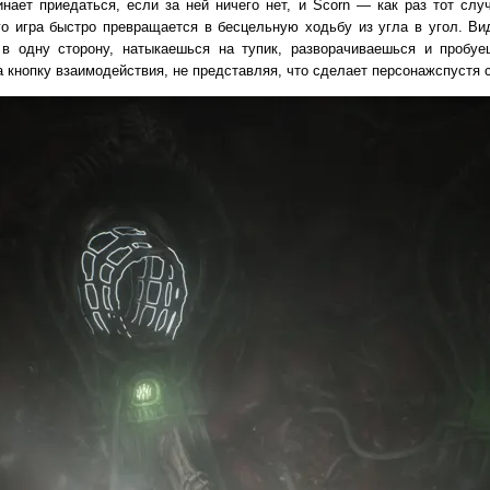
нает приедаться, если за ней ничего нет, и Scorn — как раз тот слу
го игра быстро превращается в бесцельную ходьбу из угла в угол. 
 одну сторону, натыкаешься на тупик, разворачиваешься и пробуе
 кнопку взаимодействия, не представляя, что
сделает персонаж
спустя 