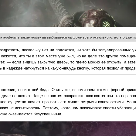
нтерфейс в такие моменты выбивается на фоне всего остального, но это уже 
аздражать, поскольку нет ни подсказок, ни хотя бы завуалированных у
ажется, что ты в этом месте уже был, но на деле это другое помещени
ет, — если видишь закрытую дверь, то где-то можно её открыть, а зате
 в надежде наткнуться на какую-нибудь кнопку, которая позволит прод
ложение, но и с ней беда. Опять же, вспоминаем «атмосферный прикл
деле не пахнет. Чаще пытаются ошарашить шок-контентом: то персонаж
некое существо начнёт пронзать его живот острыми конечностями. Но к
каких не испытываешь. Поэтому, когда нам показывают хвосты убегающих
ь тоже оказываются безуспешными.