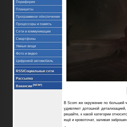
Периферия
Планшеты
Программное обеспечение
Процессоры и память
Сети и коммуникации
Смартфоны
Умные вещи
Фото и видео
Цифровой автомобиль
RSS/Социальные сети
Рассылка
[NEW!]
Вакансии
В Scorn же окружение по большей ч
удивляют дотошной детализацией,
решайте, к какой категории относит
ещё и кровоточат, заливая заброше