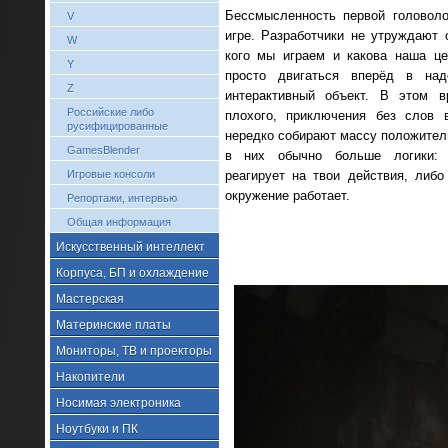
Бессмысленность первой головоло
V
игре. Разработчики не утруждают 
W
кого мы играем и какова наша це
Y
просто двигаться вперёд в над
Z
интерактивный объект. В этом 
Российские либо
плохого, приключения без слов 
русифицированные
нередко собирают массу положител
GamesBlender
в них обычно больше логики: 
Игровые консоли
реагирует на твои действия, либо
окружение работает.
Репортажи, интервью
Общая информация
Искусственный интеллект
Корпуса, БП и охлаждение
Мастерская
Материнские платы
Мониторы, ТВ и проекторы
Накопители
Носимая электроника
Ноутбуки и ПК