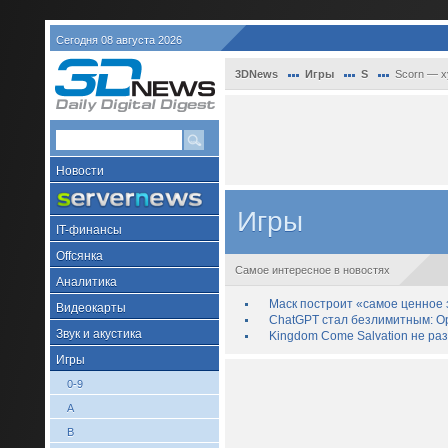
Сегодня 08 августа 2026
3DNews
Игры
S
Scorn — х
Новости
Игры
IT-финансы
Offсянка
Самое интересное в новостях
Аналитика
Маск построит «самое ценное з
Видеокарты
ChatGPT стал безлимитным: Op
Звук и акустика
Kingdom Come Salvation не ра
Игры
0-9
A
B