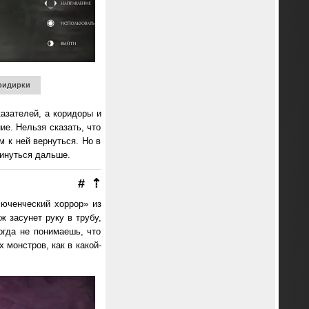
придирки
казателей, а коридоры и
е. Нельзя сказать, что
м к ней вернуться. Но в
винуться дальше.
#
⇡
юченческий хоррор» из
 засунет руку в трубу,
огда не понимаешь, что
 монстров, как в какой-