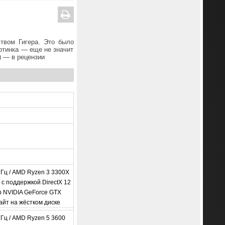
твом Гигера. Это было
ртинка — еще не значит
) — в рецензии
 ГГц / AMD Ryzen 3 3300X
 с поддержкой DirectX 12
р NVIDIA GeForce GTX
айт на жёстком диске
 ГГц / AMD Ryzen 5 3600