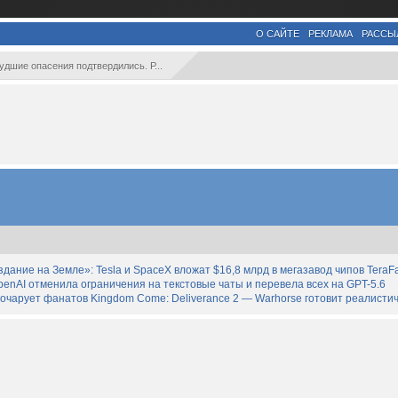
О САЙТЕ
РЕКЛАМА
РАССЫ
удшие опасения подтвердились. Р...
дание на Земле»: Tesla и SpaceX вложат $16,8 млрд в мегазавод чипов TeraF
enAI отменила ограничения на текстовые чаты и перевела всех на GPT-5.6
зочарует фанатов Kingdom Come: Deliverance 2 — Warhorse готовит реалист