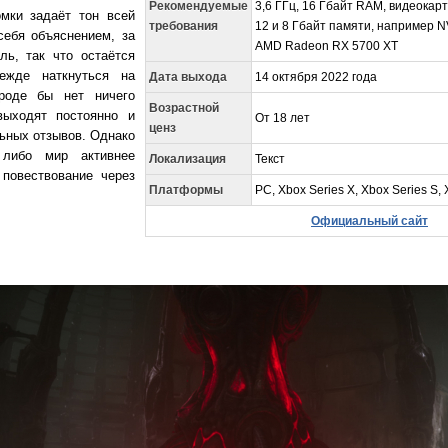
Рекомендуемые
3,6 ГГц, 16 Гбайт RAM, видеокарт
мки задаёт тон всей
требования
12 и 8 Гбайт памяти, например N
себя объяснением, за
AMD Radeon RX 5700 XT
ль, так что остаётся
ежде наткнуться на
Дата выхода
14 октября 2022 года
вроде бы нет ничего
Возрастной
выходят постоянно и
От 18 лет
ценз
ьных отзывов. Однако
либо мир активнее
Локализация
Текст
 повествование через
Платформы
PC, Xbox Series X, Xbox Series S,
Официальный сайт