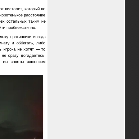
т пистолет, который по
коротенькое расстояние
сех остальных таким не
йти проблематично.
льку противники иногда
нату и оббегать, либо
ь игрока не хотят — то
 не сразу догадаетесь,
ли вы заняты решением