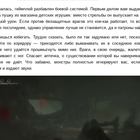
залась, геймплей разбавлен боевой системой. Первым делом вам выдаю
пушку из магазина детских игрушек: вместо стрельбы он выпускает на 
ой урон. Если против беззащитных врагов это кое-как работает, то в
 посолиднее, однако управление лучше не становится, да и патроны на
шься избегать. Трудно сказать, было ли так задумано или нет, поско
йти по коридору — приходится либо выманивать их в соседнюю ком
ле чего удаётся прошмыгнуть мимо них. Враги, в свою очередь, жалет
ивают с ног. Спасает аптечка, о существовании которой вы наверняка
 же не даёт. Что забавно, монстры полностью игнорируют вас, ес
 и издают звуки.