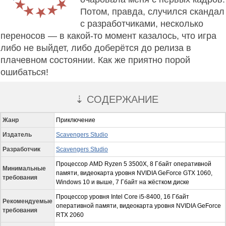
Потом, правда, случился скандал
с разработчиками, несколько
переносов — в какой-то момент казалось, что игра
либо не выйдет, либо доберётся до релиза в
плачевном состоянии. Как же приятно порой
ошибаться!
⇣ СОДЕРЖАНИЕ
Жанр
Приключение
Издатель
Scavengers Studio
Разработчик
Scavengers Studio
Процессор AMD Ryzen 5 3500X, 8 Гбайт оперативной
Минимальные
памяти, видеокарта уровня NVIDIA GeForce GTX 1060,
требования
Windows 10 и выше, 7 Гбайт на жёстком диске
Процессор уровня Intel Core i5-8400, 16 Гбайт
Рекомендуемые
оперативной памяти, видеокарта уровня NVIDIA GeForce
требования
RTX 2060