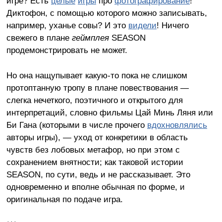
игре? Есть
целые
игры
про
фотографирование
!
Диктофон, с помощью которого можно записывать,
например, уханье совы? И это
видели
! Ничего
свежего в плане
геймплея
SEASON
продемонстрировать не может.
Но она нащупывает какую-то пока не слишком
протоптанную тропу в плане повествования —
слегка нечеткого, поэтичного и открытого для
интерпретаций, словно фильмы Цай Минь Ляня или
Би Гана (которыми в числе прочего
вдохновлялись
авторы игры), — уход от конкретики в область
чувств без лобовых метафор, но при этом с
сохранением внятности; как таковой истории
SEASON, по сути, ведь и не рассказывает. Это
одновременно и вполне обычная по форме, и
оригинальная по подаче игра.