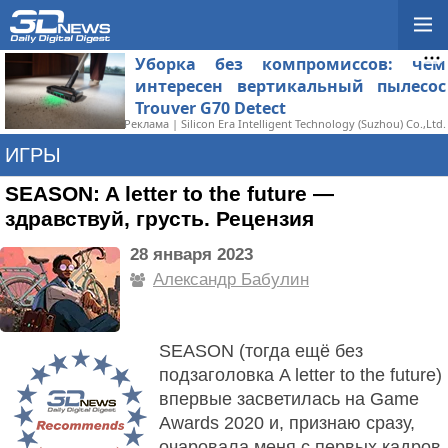
Уборка без компромиссов: чем
интересен вертикальный пылесос
Trouver G70 Detect
Реклама | Silicon Era Intelligent Technology (Suzhou) Co.,Ltd.
ИГРЫ
SEASON: A letter to the future —
здравствуй, грусть. Рецензия
28 января 2023
Александр Бабулин
SEASON (тогда ещё без
подзаголовка A letter to the future)
впервые засветилась на Game
Awards 2020 и, признаю сразу,
очаровала меня с первых кадров.