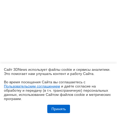
Сайт 3DNews использует файлы cookie и сервисы аналитики.
Это помогает нам улучшать контент и работу Cайта.
Во время посещения Cайта вы соглашаетесь с
Пользовательским соглашением
и даёте согласие на
✖
обработку и передачу (в т.ч. трансграничную) персональных
данных, использование Cайтом файлов cookie и метрических
программ.
Обзор и тест системы жидкостного охлаждения DeepCool LT360 Vision
ARGB с 4,5-дюймовым экраном
Принять