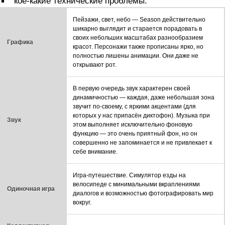
кое-какие технические проблемы.
Пейзажи, свет, небо — Season действительно
шикарно выглядит и старается порадовать в
своих небольших масштабах разнообразием
Графика
красот. Персонажи также прописаны ярко, но
полностью лишены анимации. Они даже не
открывают рот.
В первую очередь звук характерен своей
динамичностью — каждая, даже небольшая зона
звучит по-своему, с яркими акцентами (для
которых у нас припасён диктофон). Музыка при
Звук
этом выполняет исключительно фоновую
функцию — это очень приятный фон, но он
совершенно не запоминается и не привлекает к
себе внимание.
Игра-путешествие. Симулятор езды на
велосипеде с минимальными вкраплениями
Одиночная игра
диалогов и возможностью фотографировать мир
вокруг.