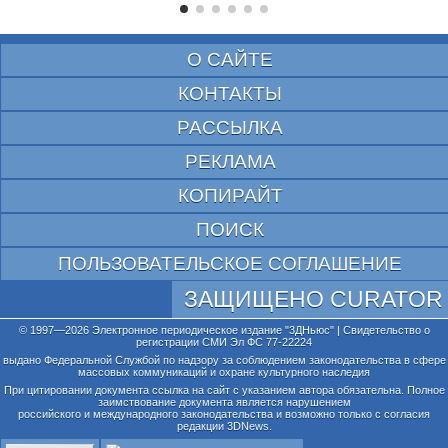
О САЙТЕ
КОНТАКТЫ
РАССЫЛКА
РЕКЛАМА
КОПИРАЙТ
ПОИСК
ПОЛЬЗОВАТЕЛЬСКОЕ СОГЛАШЕНИЕ
ЗАЩИЩЕНО CURATOR
© 1997—2026 Электронное периодическое издание "3ДНьюс" | Свидетельство о
регистрации СМИ Эл ФС 77-22224
выдано Федеральной Службой по надзору за соблюдением законодательства в сфере
массовых коммуникаций и охране культурного наследия
При цитировании документа ссылка на сайт с указанием автора обязательна. Полное
заимствование документа является нарушением
российского и международного законодательства и возможно только с согласия
редакции 3DNews.