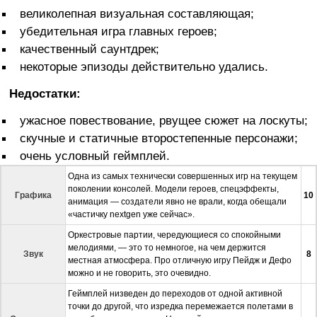
великолепная визуальная составляющая;
убедительная игра главных героев;
качественный саунтдрек;
некоторые эпизоды действительно удались.
Недостатки:
ужасное повествование, рвущее сюжет на лоскуты;
скучные и статичные второстепенные персонажи;
очень условный геймплей.
Одна из самых технически совершенных игр на текущем
поколении консолей. Модели героев, спецэффекты,
Графика
10
анимация — создатели явно не врали, когда обещали
«частичку nextgen уже сейчас».
Оркестровые партии, чередующиеся со спокойными
мелодиями, — это то немногое, на чем держится
Звук
8
местная атмосфера. Про отличную игру Пейдж и Дефо
можно и не говорить, это очевидно.
Геймплей низведен до переходов от одной активной
точки до другой, что изредка перемежается полетами в