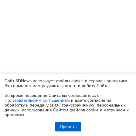
Сайт 3DNews использует файлы cookie и сервисы аналитики.
Это помогает нам улучшать контент и работу Cайта.
Во время посещения Cайта вы соглашаетесь с
Пользовательским соглашением
и даёте согласие на
✖
обработку и передачу (в т.ч. трансграничную) персональных
данных, использование Cайтом файлов cookie и метрических
программ.
Обзор HUAWEI MatePad SE 11" (2026): тонкий металлический
планшет с раритетной начинкой
Принять