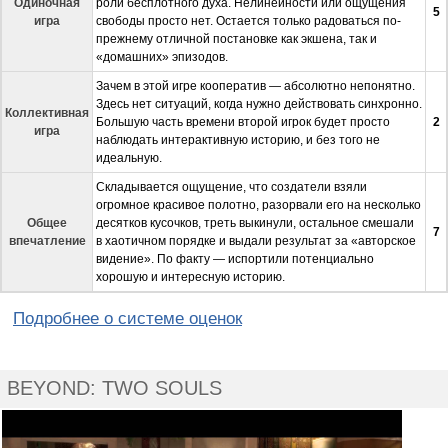
Одиночная
роли бесплотного духа. Нелинейности или ощущения
5
игра
свободы просто нет. Остается только радоваться по-
прежнему отличной постановке как экшена, так и
«домашних» эпизодов.
Зачем в этой игре кооператив — абсолютно непонятно.
Здесь нет ситуаций, когда нужно действовать синхронно.
Коллективная
Большую часть времени второй игрок будет просто
2
игра
наблюдать интерактивную историю,
и без того не
идеальную
.
Складывается ощущение, что создатели взяли
огромное красивое полотно, разорвали его на несколько
Общее
десятков кусочков, треть выкинули, остальное смешали
7
впечатление
в хаотичном порядке и выдали результат за «авторское
видение». По факту — испортили потенциально
хорошую и интересную историю.
Подробнее о системе оценок
BEYOND: TWO SOULS