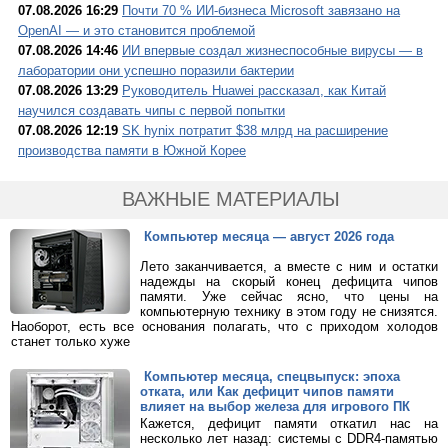
07.08.2026 16:29
Почти 70 % ИИ-бизнеса Microsoft завязано на
OpenAI — и это становится проблемой
07.08.2026 14:46
ИИ впервые создал жизнеспособные вирусы — в
лаборатории они успешно поразили бактерии
07.08.2026 13:29
Руководитель Huawei рассказал, как Китай
научился создавать чипы с первой попытки
07.08.2026 12:19
SK hynix потратит $38 млрд на расширение
производства памяти в Южной Корее
ВАЖНЫЕ МАТЕРИАЛЫ
Компьютер месяца — август 2026 года
Лето заканчивается, а вместе с ним и остатки
надежды на скорый конец дефицита чипов
памяти. Уже сейчас ясно, что цены на
компьютерную технику в этом году не снизятся.
Наоборот, есть все основания полагать, что с приходом холодов
станет только хуже
Компьютер месяца, спецвыпуск: эпоха
отката, или Как дефицит чипов памяти
влияет на выбор железа для игрового ПК
Кажется, дефицит памяти откатил нас на
несколько лет назад: системы с DDR4-памятью