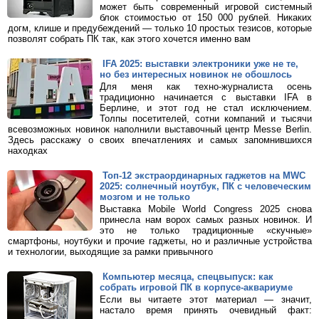
может быть современный игровой системный
блок стоимостью от 150 000 рублей. Никаких
догм, клише и предубеждений — только 10 простых тезисов, которые
позволят собрать ПК так, как этого хочется именно вам
IFA 2025: выставки электроники уже не те,
но без интересных новинок не обошлось
Для меня как техно-журналиста осень
традиционно начинается с выставки IFA в
Берлине, и этот год не стал исключением.
Толпы посетителей, сотни компаний и тысячи
всевозможных новинок наполнили выставочный центр Messe Berlin.
Здесь расскажу о своих впечатлениях и самых запомнившихся
находках
Топ-12 экстраординарных гаджетов на MWC
2025: солнечный ноутбук, ПК с человеческим
мозгом и не только
Выставка Mobile World Congress 2025 снова
принесла нам ворох самых разных новинок. И
это не только традиционные «скучные»
смартфоны, ноутбуки и прочие гаджеты, но и различные устройства
и технологии, выходящие за рамки привычного
Компьютер месяца, спецвыпуск: как
собрать игровой ПК в корпусе-аквариуме
Если вы читаете этот материал — значит,
настало время принять очевидный факт: