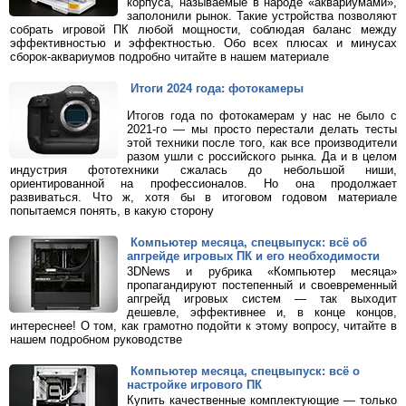
корпуса, называемые в народе «аквариумами»,
заполонили рынок. Такие устройства позволяют
собрать игровой ПК любой мощности, соблюдая баланс между
эффективностью и эффектностью. Обо всех плюсах и минусах
сборок-аквариумов подробно читайте в нашем материале
Итоги 2024 года: фотокамеры
Итогов года по фотокамерам у нас не было с
2021-го — мы просто перестали делать тесты
этой техники после того, как все производители
разом ушли с российского рынка. Да и в целом
индустрия фототехники сжалась до небольшой ниши,
ориентированной на профессионалов. Но она продолжает
развиваться. Что ж, хотя бы в итоговом годовом материале
попытаемся понять, в какую сторону
Компьютер месяца, спецвыпуск: всё об
апгрейде игровых ПК и его необходимости
3DNews и рубрика «Компьютер месяца»
пропагандируют постепенный и своевременный
апгрейд игровых систем — так выходит
дешевле, эффективнее и, в конце концов,
интереснее! О том, как грамотно подойти к этому вопросу, читайте в
нашем подробном руководстве
Компьютер месяца, спецвыпуск: всё о
настройке игрового ПК
Купить качественные комплектующие — только