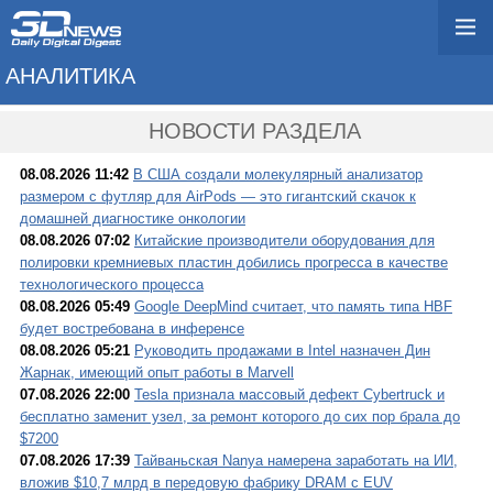
АНАЛИТИКА
НОВОСТИ РАЗДЕЛА
08.08.2026 11:42
В США создали молекулярный анализатор
размером с футляр для AirPods — это гигантский скачок к
домашней диагностике онкологии
08.08.2026 07:02
Китайские производители оборудования для
полировки кремниевых пластин добились прогресса в качестве
технологического процесса
08.08.2026 05:49
Google DeepMind считает, что память типа HBF
будет востребована в инференсе
08.08.2026 05:21
Руководить продажами в Intel назначен Дин
Жарнак, имеющий опыт работы в Marvell
07.08.2026 22:00
Tesla признала массовый дефект Cybertruck и
бесплатно заменит узел, за ремонт которого до сих пор брала до
$7200
07.08.2026 17:39
Тайваньская Nanya намерена заработать на ИИ,
вложив $10,7 млрд в передовую фабрику DRAM с EUV