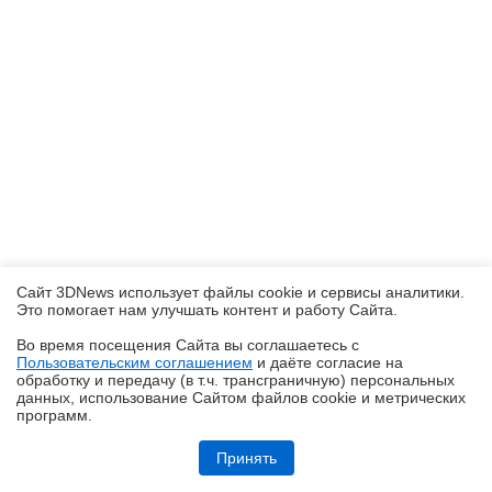
Сайт 3DNews использует файлы cookie и сервисы аналитики.
Это помогает нам улучшать контент и работу Cайта.
Во время посещения Cайта вы соглашаетесь с
Пользовательским соглашением
и даёте согласие на
✖
обработку и передачу (в т.ч. трансграничную) персональных
данных, использование Cайтом файлов cookie и метрических
программ.
Обзор «малолитражного суперкомпьютера» MSI EdgeXpert MS-C931
Принять