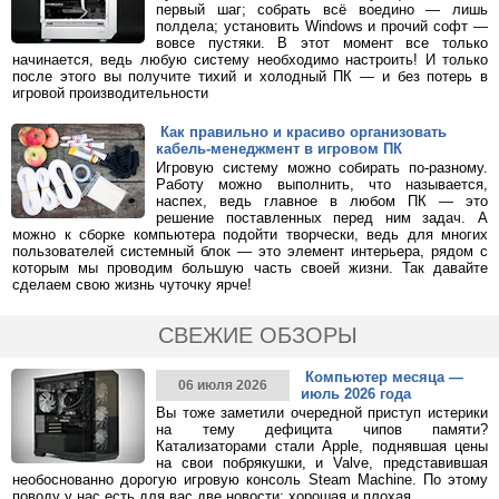
первый шаг; собрать всё воедино — лишь
полдела; установить Windows и прочий софт —
вовсе пустяки. В этот момент все только
начинается, ведь любую систему необходимо настроить! И только
после этого вы получите тихий и холодный ПК — и без потерь в
игровой производительности
Как правильно и красиво организовать
кабель-менеджмент в игровом ПК
Игровую систему можно собирать по-разному.
Работу можно выполнить, что называется,
наспех, ведь главное в любом ПК — это
решение поставленных перед ним задач. А
можно к сборке компьютера подойти творчески, ведь для многих
пользователей системный блок — это элемент интерьера, рядом с
которым мы проводим большую часть своей жизни. Так давайте
сделаем свою жизнь чуточку ярче!
СВЕЖИЕ ОБЗОРЫ
Компьютер месяца —
06 июля 2026
июль 2026 года
Вы тоже заметили очередной приступ истерики
на тему дефицита чипов памяти?
Катализаторами стали Apple, поднявшая цены
на свои побрякушки, и Valve, представившая
необоснованно дорогую игровую консоль Steam Machine. По этому
поводу у нас есть для вас две новости: хорошая и плохая