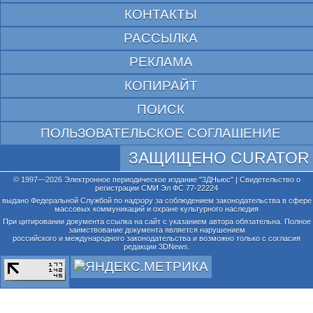
КОНТАКТЫ
РАССЫЛКА
РЕКЛАМА
КОПИРАЙТ
ПОИСК
ПОЛЬЗОВАТЕЛЬСКОЕ СОГЛАШЕНИЕ
ЗАЩИЩЕНО CURATOR
© 1997—2026 Электронное периодическое издание "3ДНьюс" | Свидетельство о
регистрации СМИ Эл ФС 77-22224
выдано Федеральной Службой по надзору за соблюдением законодательства в сфере
массовых коммуникаций и охране культурного наследия
При цитировании документа ссылка на сайт с указанием автора обязательна. Полное
заимствование документа является нарушением
российского и международного законодательства и возможно только с согласия
редакции 3DNews.