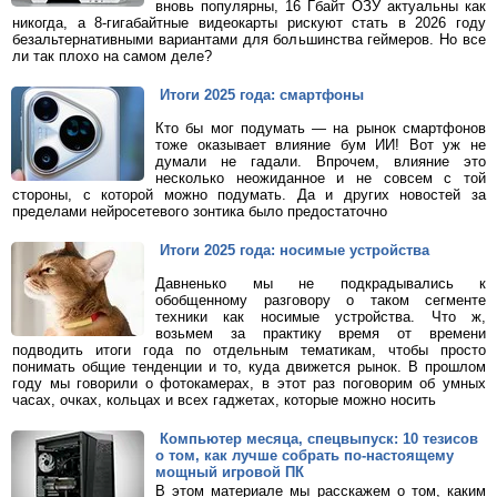
вновь популярны, 16 Гбайт ОЗУ актуальны как
никогда, а 8-гигабайтные видеокарты рискуют стать в 2026 году
безальтернативными вариантами для большинства геймеров. Но все
ли так плохо на самом деле?
Итоги 2025 года: смартфоны
Кто бы мог подумать — на рынок смартфонов
тоже оказывает влияние бум ИИ! Вот уж не
думали не гадали. Впрочем, влияние это
несколько неожиданное и не совсем с той
стороны, с которой можно подумать. Да и других новостей за
пределами нейросетевого зонтика было предостаточно
Итоги 2025 года: носимые устройства
Давненько мы не подкрадывались к
обобщенному разговору о таком сегменте
техники как носимые устройства. Что ж,
возьмем за практику время от времени
подводить итоги года по отдельным тематикам, чтобы просто
понимать общие тенденции и то, куда движется рынок. В прошлом
году мы говорили о фотокамерах, в этот раз поговорим об умных
часах, очках, кольцах и всех гаджетах, которые можно носить
Компьютер месяца, спецвыпуск: 10 тезисов
о том, как лучше собрать по-настоящему
мощный игровой ПК
В этом материале мы расскажем о том, каким