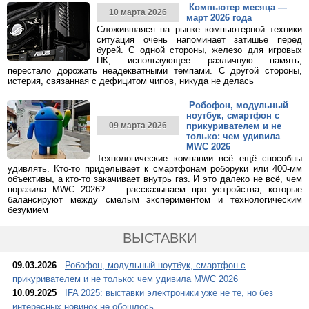
Компьютер месяца —
10 марта 2026
март 2026 года
Сложившаяся на рынке компьютерной техники
ситуация очень напоминает затишье перед
бурей. С одной стороны, железо для игровых
ПК, использующее различную память,
перестало дорожать неадекватными темпами. С другой стороны,
истерия, связанная с дефицитом чипов, никуда не делась
Робофон, модульный
ноутбук, смартфон с
09 марта 2026
прикуривателем и не
только: чем удивила
MWC 2026
Технологические компании всё ещё способны
удивлять. Кто-то приделывает к смартфонам роборуки или 400-мм
объективы, а кто-то закачивает внутрь газ. И это далеко не всё, чем
поразила MWC 2026? — рассказываем про устройства, которые
балансируют между смелым экспериментом и технологическим
безумием
ВЫСТАВКИ
09.03.2026
Робофон, модульный ноутбук, смартфон с
прикуривателем и не только: чем удивила MWC 2026
10.09.2025
IFA 2025: выставки электроники уже не те, но без
интересных новинок не обошлось