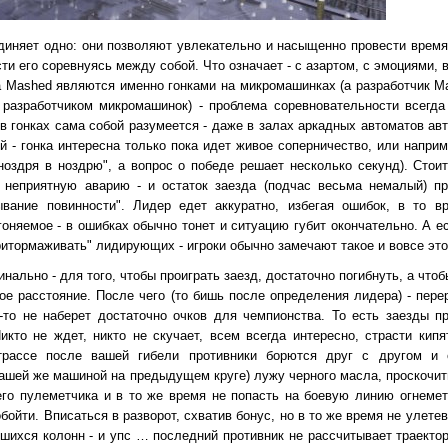
иняет одно: они позволяют увлекательно и насыщенно провести врем
ти его соревнуясь между собой. Что означает - с азартом, с эмоциями,
 а Mashed являются именно гонками на микромашинках (а разработчик M
разработчиком микромашинок) - проблема соревновательности всегда
в гонках сама собой разумеется - даже в залах аркадных автоматов ав
й - гонка интересна только пока идет живое соперничество, или наприм
ноздря в ноздрю", а вопрос о победе решает несколько секунд). Стоит
 неприятную аварию - и остаток заезда (подчас весьма немалый) пр
ывание повинности". Лидер едет аккуратно, избегая ошибок, в то в
оняемое - в ошибках обычно тонет и ситуацию губит окончательно. А е
ритормаживать" лидирующих - игроки обычно замечают такое и вовсе эт
ально - для того, чтобы проиграть заезд, достаточно погибнуть, а чтоб
ое расстояние. После чего (то бишь после определения лидера) - пере
о-то не наберет достаточно очков для чемпионства. То есть заезды п
икто не ждет, никто не скучает, всем всегда интересно, страсти кип
трассе после вашей гибели противники борются друг с другом и 
вашей же машиной на предыдущем круге) лужу черного масла, проскочи
го пулеметчика и в то же время не попасть на боевую линию огнемет
обойти. Вписаться в разворот, схватив бонус, но в то же время не улете
шихся колонн - и упс … последний противник не рассчитывает траектор