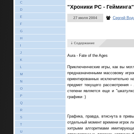
C
"Хроники PC - Гейминга"
D
E
Сергей Вод
27 июля 2004
F
G
H
⇣ Содержание
I
J
Aura - Fate of the Ages
K
Приключенческие игры, как вы мог
L
предназначенными массовому игрок
M
ориентированных исключительно на
N
предмет текущего рассмотрения - 
O
степени является еще и "шкатулк
P
графики :)
Q
R
Графика, правда, втиснута в прив
S
отдельный момент времени игрок ли
T
хитрыми алгоритмами имитирующе
U