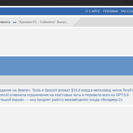
О САЙТЕ
РЕКЛАМА
РАССЫ
йминга
"Хроники PC - Гейминга": Выпус...
дание на Земле»: Tesla и SpaceX вложат $16,8 млрд в мегазавод чипов TeraF
enAI отменила ограничения на текстовые чаты и перевела всех на GPT-5.6
льшой взрыв» — она продлит работу межзвёздного зонда «Вояджер-2»