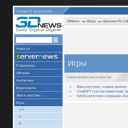
Сегодня 07 августа 2026
3DNews
Игры
Хроники PC-ге
Новости
Игры
IT-финансы
Offсянка
Самое интересное в новостях
Аналитика
Маск построит «самое ценное з
Видеокарты
ChatGPT стал безлимитным: Op
Звук и акустика
NASA запустило операцию «Бо
Игры
0-9
A
B