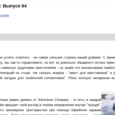
: Выпуск 64
олеев
ли успеть отметить - не самая сильная сторона нашей рубрики. С ярк
у, мы как-то справляемся, но вот из довольно обширного потока прик
 немалую аудиторию квестолюбов - ну разве что выхватываем наибол
лежащий на стыке, так сказать жанров - "квест для квестоманов" в 
ой загадок для любителей головоломок". Плюс волнует ненароком в
ычные рамки движка от Adventure Company - то есть в каждый
бо вращает свой взгляд в любом направлении внутри "пузыря",
го трехмерное пространство при помощи обработки заранее