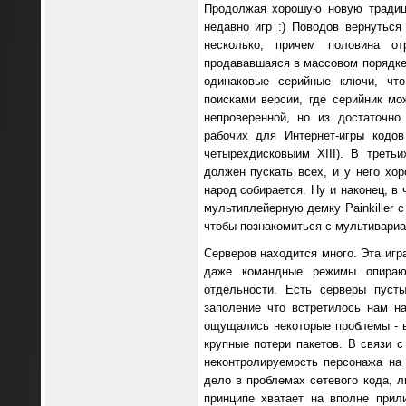
Продолжая хорошую новую традиц
недавно игр :) Поводов вернуться 
несколько, причем половина от
продававшаяся в массовом порядке в
одинаковые серийные ключи, что
поисками версии, где серийник мо
непроверенной, но из достаточно 
рабочих для Интернет-игры кодо
четырехдисковыим XIII). В третьих
должен пускать всех, и у него хо
народ собирается. Ну и наконец, в ч
мультиплейерную демку Painkiller 
чтобы познакомиться с мультивариа
Серверов находится много. Эта игра
даже командные режимы опираю
отдельности. Есть серверы пуст
заполение что встретилось нам н
ощущались некоторые проблемы - в
крупные потери пакетов. В связи с
неконтролируемость персонажа на 
дело в проблемах сетевого кода, л
принципе хватает на вполне прили