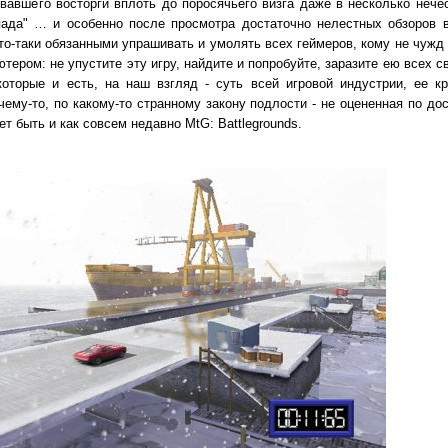
звавшего восторги вплоть до поросячьего визга даже в несколько нече
пада" … и особенно после просмотра достаточно нелестных обзоров 
о-таки обязанными упрашивать и умолять всех геймеров, кому не чужд 
ером: не упустите эту игру, найдите и попробуйте, заразите ею всех с
которые и есть, на наш взгляд - суть всей игровой индустрии, ее к
му-то, по какому-то странному закону подлости - не оцененная по дос
ет быть и как совсем недавно MtG: Battlegrounds.