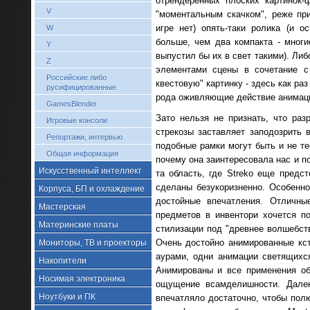
отрендеренных плоских картинок
V
"моментальным скачком", реже при
игре нет) опять-таки ролика (и о
W
больше, чем два компакта - многи
Y
выпустил бы их в свет такими). Ли
Z
элементами сцены в сочетание с 
Российские либо
квестовую" картинку - здесь как раз
русифицированные
рода оживляющие действие анимац
GamesBlender
Зато нельзя не признать, что раз
Игровые консоли
стрекозы заставляет заподозрить 
Репортажи, интервью
подобные рамки могут быть и не те
Общая информация
почему она заинтересовала нас и п
Искусственный интеллект
та область, где Streko еще предс
сделаны безукоризненно. Особенно
Корпуса, БП и охлаждение
достойные впечатления. Отличны
Мастерская
предметов в инвентори хочется п
Материнские платы
стилизации под "древнее волшебст
Очень достойно анимированные кс
Мониторы, ТВ и проекторы
аурами, одни анимации светящихся
Накопители
Анимированы и все применения об
Носимая электроника
ощущение всамделишности. Далек
Ноутбуки и ПК
впечатляло достаточно, чтобы полю