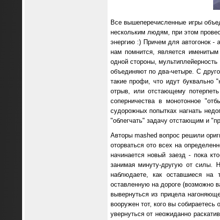
Все вышеперечисленные игры объед
нескольким людям, при этом провес
энергию :) Причем для автогонок -
нам помнится, является именитым 
одной стороны, мультиплейерность 
объединяют по два-четыре. С друго
такие профи, что идут буквально "
отрыв, или отстающему потерпеть
соперничества в монотонное "отб
судорожных попытках нагнать недог
"облегчать" задачу отстающим и "п
Авторы mashed вопрос решили оригин
оторваться ото всех на определенн
начинается новый заезд - пока кт
занимая минуту-другую от силы. Н
наблюдаете, как оставшиеся на 
оставленную на дороге (возможно 
вывернуться из прицела нагоняюще
вооружен тот, кого вы собираетесь 
увернуться от неожиданно раскатив