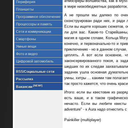
атмосферы волшебства, как в Myst-
Периферия
в мире низкобюджетных разработок.
Планшеты
А не прошли мы далеко по очень
Программное обеспечение
сконструирован ради них, и ради 
Процессоры и память
Если вы ищете хороших сюжетов, о
Сети и коммуникации
ли для вас. Какие-то Старейшины
магия в одном сплаве, Кольца Могу
Смартфоны
конечно, и первоначально-то и при
Умные вещи
приключению - но в данном случае, 
Фото и видео
цеплять. А вот если основное, ч
законсервированного покоя, а за
Цифровой автомобиль
шедших по их следам захватывали 
RSS/Социальные сети
задачек ушла основная думательна
умны, хитры … какими там полагает
Рассылка
так просто кажется, что очень краси
[NEW!]
Вакансии
Итого: если вы квестовик из разря
есть ваше, и в таком графическ
нечасто. Если вы любите квесты 
adventure" - к Aura надо отнестить
Painkiller (multiplayer)