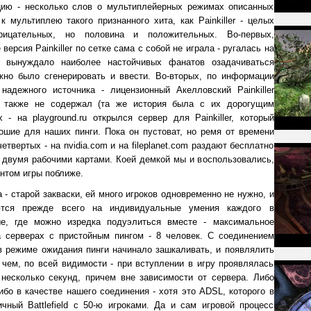
ию - несколько слов о мультиплейерных режимах описанных
к мультиплею такого признанного хита, как Painkiller - целых
рицательных, но половина и положительных. Во-первых,
ерсия Painkiller по сетке сама с собой не играла - ругалась на
 вынуждало наиболее настойчивых фанатов озадачиваться
жно было сгенерировать и ввести. Во-вторых, по информации
надежного источника - лицензионный Акелловский Painkiller
в также не содержал (та же история была с их дорогущим
 - на playground.ru открылся сервер для Painkiller, который
рошие для наших пинги. Пока он пустоват, но ремя от времени
етвертых - на nvidia.com и на fileplanet.com раздают бесплатно
с двумя рабочими картами. Коей демкой мы и воспользовались,
нтом игры поближе.
 - старой закваски, ей много игроков одновременно не нужно, и
тся прежде всего на индивидуальные умения каждого в
ые, где можно изредка подуэлиться вместе - максимальное
а серверах с пристойным пингом - 8 человек. С соединением
 режиме ожидания пинги начинало зашкаливать, и появлялить
 чем, по всей видимости - при вступлении в игру проявлялась
несколько секунд, причем вне зависимости от сервера. Либо
ибо в качестве нашего соединения - хотя это ADSL, которого в
чный Battlefield с 50-ю игроками. Да и сам игровой процесс