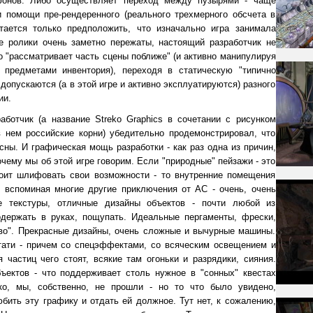
-фонов. Либо осуществляет переход между пузырями - чаще
 помощи пре-рендеренного (реального трехмерного обсчета в
стается только предположить, что изначально игра занимала
е ролики очень заметно пережаты, настоящий разработчик не
бо "рассматривает часть сцены поближе" (и активно манипулируя
предметами инвентория), переходя в статическую "типично
 допускаются (а в этой игре и активно эксплуатируются) разного
ии.
работчик (а название Streko Graphics в сочетании с рисунком
в нем российские корни) убедительно продемонстрировал, что
сны. И графическая мощь разработки - как раз одна из причин,
очему мы об этой игре говорим. Если "природные" пейзажи - это
тоит шлифовать свои возможности - то внутренние помещения
 вспоминая многие другие приключения от AC - очень, очень
е текстуры, отличные дизайны объектов - почти любой из
одержать в руках, пощупать. Идеальные пергаменты, фрески,
во". Прекрасные дизайны, очень сложные и вычурные машины.
тати - причем со спецэффектами, со всяческим освещением и
 частиц чего стоят, всякие там огоньки и разрядики, сияния.
ъектов - что поддерживает столь нужное в "сонных" квестах
о, мы, собственно, не прошли - но то что было увидено,
бить эту графику и отдать ей должное. Тут нет, к сожалению,