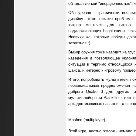
обладал легкой "инерционностью", ч
Оба уровня - графически восприн
дизайну - тоже: никаких проблем с
хитрых местечек для хитрых з
поддерживающих bright-скины: яр
Новички же, которым победы дают
затаиться :)
Выбор оружия тоже наводит на грус
наведения и позволяющее уклонят
ситуации в терпимо относящихся 
шанса, и интерес к игровому процес
Итого: попробовать мультиплей, по
первоначальные предположения на
доброго Quake 3 для других та
мультиплейерным Painkiller стоит 
аркадно-мышиных навыков - а всево
Mashed (multiplayer)
Этой игре, честно говоря - немало