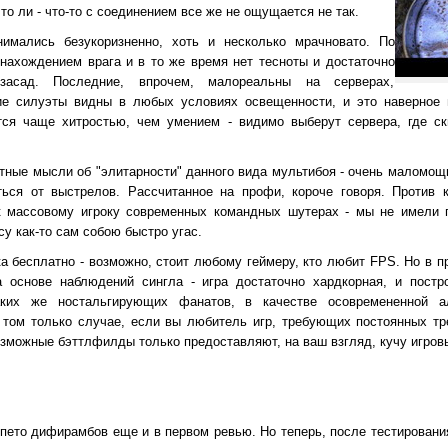
то ли - что-то с соединением все же не ощущается не так.
имались безукоризненно, хоть и несколько мрачновато. По
 нахождением врага и в то же время нет тесноты и достаточно
асад. Последние, впрочем, малореальны на серверах,
кие силуэты видны в любых условиях освещенности, и это наверное 
ся чаще хитростью, чем умением - видимо выберут сервера, где с
тные мысли об "элитарности" данного вида мультибоя - очень маломощ
ься от выстрелов. Рассчитанное на профи, короче говоря. Против к
к массовому игроку современных командных шутерах - мы не имели п
су как-то сам собою быстро угас.
ка бесплатно - возможно, стоит любому геймеру, кто любит FPS. Но в 
 основе наблюдений сингла - игра достаточно хардкорная, и постр
ких же ностальгирующих фанатов, в качестве осовремененной ал
в том только случае, если вы любитель игр, требующих постоянных тр
зможные бэттлфилды только предоставляют, на ваш взгляд, кучу игровы
 спето дифирамбов еще и в первом ревью. Но теперь, после тестирован