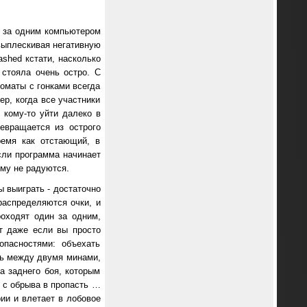
я за одним компьютером
 выплескивая негативную
ashed кстати, насколько
 стояла очень остро. С
томаты с гонками всегда
ер, когда все участники
 кому-то уйти далеко в
евращается из острого
ремя как отстающий, в
сли программа начинает
ому не радуются.
ы выиграть - достаточно
распределяются очки, и
роходят один за одним,
ят даже если вы просто
опасностями: объехать
ть между двумя минами,
а заднего боя, которым
в с обрыва в пропасть …
ии и влетает в лобовое