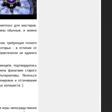
неплохо для мастеров.
кины обычные, и можно
ное, требующее точного
оторых - в отличие от
рактически ни единого
принципе, подтвердились
оена фанатами старого
ьтернативы. Увлечься
енировок и оттачивания
х излишеств :)
ия игры непосредственно