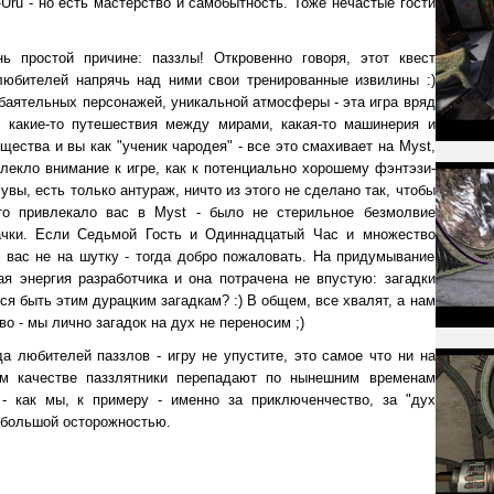
Uru - но есть мастерство и самобытность. Тоже нечастые гости
 простой причине: паззлы! Откровенно говоря, этот квест
любителей напрячь над ними свои тренированные извилины :)
баятельных персонажей, уникальной атмосферы - эта игра вряд
, какие-то путешествия между мирами, какая-то машинерия и
щества и вы как "ученик чародея" - все это смахивает на Myst,
влекло внимание к игре, как к потенциально хорошему фэнтэзи-
увы, есть только антураж, ничто из этого не сделано так, чтобы
то привлекало вас в Myst - было не стерильное безмолвие
дачки. Если Седьмой Гость и Одиннадцатый Час и множество
вас не на шутку - тогда добро пожаловать. На придумывание
я энергия разработчика и она потрачена не впустую: загадки
ся быть этим дурацким загадкам? :) В общем, все хвалят, а нам
во - мы лично загадок на дух не переносим ;)
да любителей паззлов - игру не упустите, это самое что ни на
ом качестве паззлятники перепадают по нынешним временам
- как мы, к примеру - именно за приключенчество, за "дух
 с большой осторожностью.