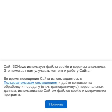
Сайт 3DNews использует файлы cookie и сервисы аналитики.
Это помогает нам улучшать контент и работу Cайта.
Во время посещения Cайта вы соглашаетесь с
Пользовательским соглашением
и даёте согласие на
✖
обработку и передачу (в т.ч. трансграничную) персональных
данных, использование Cайтом файлов cookie и метрических
программ.
Обзор игрового QD-OLED WQHD-монитора Acer Predator X27U W1:
смена вектора
Принять