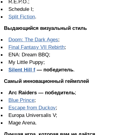
R.E.P.O.;
Schedule I;
Split Fiction
.
Выдающийся визуальный стиль
Doom: The Dark Ages
;
Final Fantasy VII Rebirth
;
ENA: Dream BBQ;
My Little Puppy;
Silent Hill f
— победитель
.
Самый инновационный геймплей
Arc Raiders — победитель
;
Blue Prince
;
Escape from Duckov
;
Europa Universalis V;
Mage Arena.
Лучшая игра, которая вам не даётся