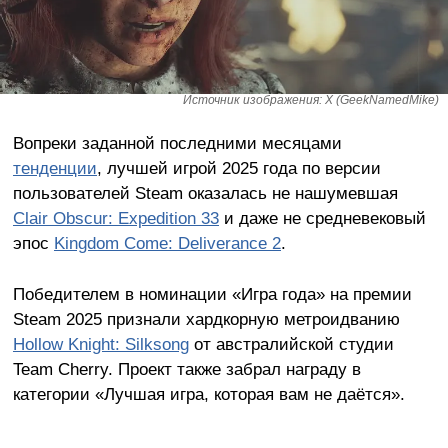
Источник изображения: X (GeekNamedMike)
Вопреки заданной последними месяцами
тенденции
, лучшей игрой 2025 года по версии
пользователей Steam оказалась не нашумевшая
Clair Obscur: Expedition 33
и даже не средневековый
эпос
Kingdom Come: Deliverance 2
.
Победителем в номинации «Игра года» на премии
Steam 2025 признали хардкорную метроидванию
Hollow Knight: Silksong
от австралийской студии
Team Cherry. Проект также забрал награду в
категории «Лучшая игра, которая вам не даётся».