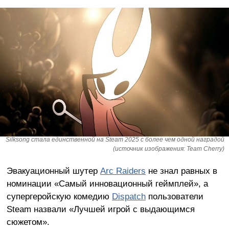
Silksong стала единственной на Steam 2025 с более чем одной наградой
(источник изображения: Team Cherry)
Эвакуационный шутер
Arc Raiders
не знал равных в
номинации «Самый инновационный геймплей», а
супергеройскую комедию
Dispatch
пользователи
Steam назвали «Лучшей игрой с выдающимся
сюжетом».