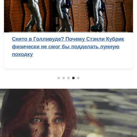
Снято в Голливуде? Почему Стэнли Кубрик
физически не смог бы подделать лунную
походку