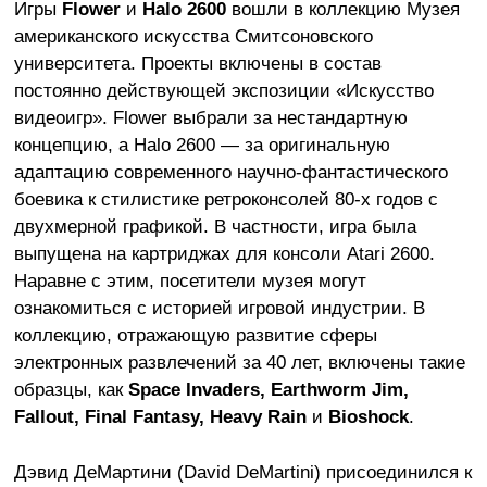
Игры
Flower
и
Halo 2600
вошли в коллекцию Музея
американского искусства Смитсоновского
университета. Проекты включены в состав
постоянно действующей экспозиции «Искусство
видеоигр». Flower выбрали за нестандартную
концепцию, а Halo 2600 — за оригинальную
адаптацию современного научно-фантастического
боевика к стилистике ретроконсолей 80-х годов с
двухмерной графикой. В частности, игра была
выпущена на картриджах для консоли Atari 2600.
Наравне с этим, посетители музея могут
ознакомиться с историей игровой индустрии. В
коллекцию, отражающую развитие сферы
электронных развлечений за 40 лет, включены такие
образцы, как
Space Invaders, Earthworm Jim,
Fallout, Final Fantasy, Heavy Rain
и
Bioshock
.
Дэвид ДеМартини (David DeMartini) присоединился к