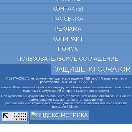
КОНТАКТЫ
РАССЫЛКА
РЕКЛАМА
КОПИРАЙТ
ПОИСК
ПОЛЬЗОВАТЕЛЬСКОЕ СОГЛАШЕНИЕ
ЗАЩИЩЕНО CURATOR
© 1997—2026 Электронное периодическое издание "3ДНьюс" | Свидетельство о
регистрации СМИ Эл ФС 77-22224
выдано Федеральной Службой по надзору за соблюдением законодательства в сфере
массовых коммуникаций и охране культурного наследия
При цитировании документа ссылка на сайт с указанием автора обязательна. Полное
заимствование документа является нарушением
российского и международного законодательства и возможно только с согласия
редакции 3DNews.