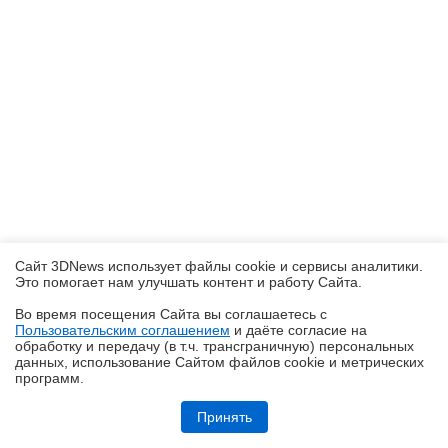
Сайт 3DNews использует файлы cookie и сервисы аналитики.
Это помогает нам улучшать контент и работу Cайта.
Во время посещения Cайта вы соглашаетесь с
Пользовательским соглашением
и даёте согласие на
✖
обработку и передачу (в т.ч. трансграничную) персональных
данных, использование Cайтом файлов cookie и метрических
программ.
Обзор системы жидкостного охлаждения MSI MEG CoreLiquid E15
360: экран-водопад теперь и на СЖО
Принять