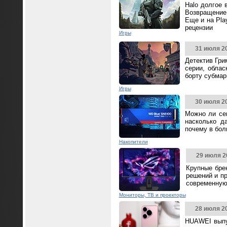
Halo долгое 
Возвращение 
Еще и на Pla
рецензии
Игры
31 июля 2
Детектив Гри
серии, облас
борту субмар
Игры
30 июля 2
Можно ли се
насколько д
почему в бол
Накопители
29 июля 2
Крупные бре
решений и п
современную
Мониторы, ТВ и проекторы
28 июля 2
HUAWEI выпус