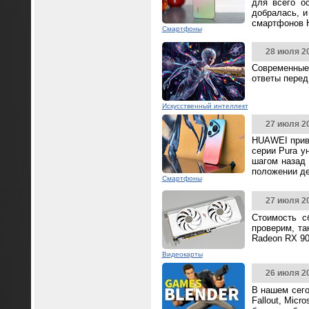
для всего о
добралась, и
смартфонов 
Смартфоны
28 июля 2
Современные
ответы перед
Искусственный интеллект
27 июля 2
HUAWEI прив
серии Pura у
шагом назад 
положении д
Смартфоны
27 июля 2
Стоимость с
проверим, та
Radeon RX 90
Видеокарты
26 июля 2
В нашем сего
Fallout, Mic