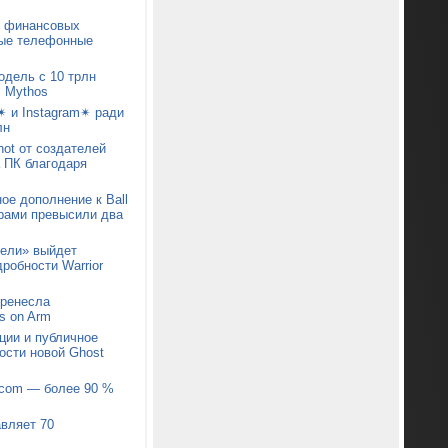
х финансовых
ые телефонные
одель с 10 трлн
c Mythos
✴ и Instagram✴ ради
лн
ot от создателей
а ПК благодаря
ое дополнение к Ball
арами превысили два
тели» выйдет
робности Warrior
еренесла
s on Arm
ции и публичное
ости новой Ghost
pcom — более 90 %
авляет 70