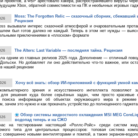
ки проектов, а ФБР арестовало хакера, распространявшего вирусы чере
будущем Xbox, обратной совместимости на ПК и необычных игровых гад
Moss: The Forgotten Relic — сказочный сборник, сбежавший 
026
Рецензия
ss вызывали интерес сказочной атмосферой и очаровательным протаг
шлем был готов далеко не каждый. Теперь в этом нет нужды — выясн
тельными приключениями в «плоском» формате
The Alters: Last Variable — последняя тайна. Рецензия
026
тала одним из главных релизов 2025 года. Дополнение — отличный пово
Дольски. Но добавляет ли оно действительно что-то важное, или ост
в нашей рецензии
Хочу всё знать: обзор ИИ-приложений с функцией умной ка
026
 компьютерного зрения и искусственного интеллекта позволяют з
 для решения куда более серьёзных задач, чем просто красивые 
о поиска информации об объектах окружающего мира в режиме 
, зачем это нужно и как прокачать устройство до полноценного гаджета
Обзор системы жидкостного охлаждения MSI MEG CoreLiqui
026
водопад теперь и на СЖО
нас на тестировании настоящий «Роллс-Ройс» среди систем жид
емого типа для центральных процессоров: топовая система ком
 с совершенно новыми вентиляторами и помпой, а также экраном-водоп