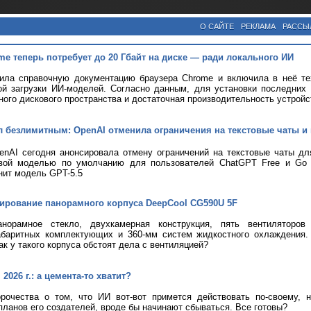
О САЙТЕ
РЕКЛАМА
РАССЫ
me теперь потребует до 20 Гбайт на диске — ради локального ИИ
вила справочную документацию браузера Chrome и включила в неё те
й загрузки ИИ-моделей. Согласно данным, для установки последних 
ного дискового пространства и достаточная производительность устройс
л безлимитным: OpenAI отменила ограничения на текстовые чаты и 
nAI сегодня анонсировала отмену ограничений на текстовые чаты дл
вой моделью по умолчанию для пользователей ChatGPT Free и Go с
нит модель GPT-5.5
тирование панорамного корпуса DeepCool CG590U 5F
анорамное стекло, двухкамерная конструкция, пять вентиляторов
абаритных комплектующих и 360-мм систем жидкостного охлаждения.
ак у такого корпуса обстоят дела с вентиляцией?
2026 г.: а цемента-то хватит?
рочества о том, что ИИ вот-вот примется действовать по-своему, 
планов его создателей, вроде бы начинают сбываться. Все готовы?