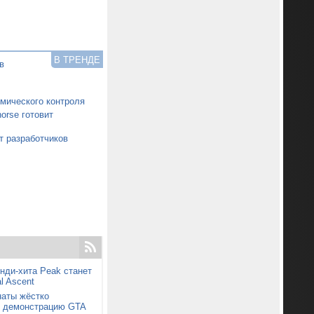
В ТРЕНДЕ
в
смического контроля
orse готовит
т разработчиков
нди-хита Peak станет
l Ascent
наты жёстко
ю демонстрацию GTA