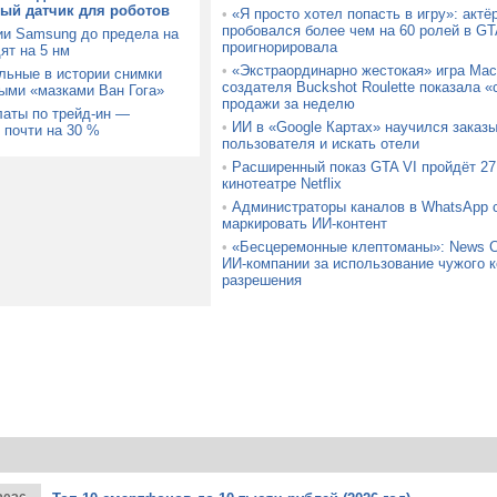
й датчик для роботов
•
«Я просто хотел попасть в игру»: актё
пробовался более чем на 60 ролей в GTA
ии Samsung до предела на
проигнорировала
ят на 5 нм
•
«Экстраординарно жестокая» игра Mach
льные в истории снимки
создателя Buckshot Roulette показала
ыми «мазками Ван Гога»
продажи за неделю
латы по трейд-ин —
•
ИИ в «Google Картах» научился заказ
 почти на 30 %
пользователя и искать отели
•
Расширенный показ GTA VI пройдёт 27 
кинотеатре Netflix
•
Администраторы каналов в WhatsApp с
маркировать ИИ-контент
•
«Бесцеремонные клептоманы»: News C
ИИ-компании за использование чужого к
разрешения