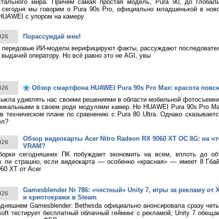
стального мира. Причем самая простая модель, Pura 90, до глобаль
 сегодня мы говорим о Pura 90s Pro, официально младшенькой в нов
HUAWEI с упором на камеру
Порассуждай мне!
026
 передовые ИИ-модели верифицируют факты, рассуждают последовател
 выдачей оператору. Но всё равно это не AGI, увы
Обзор смартфона HUAWEI Pura 90s Pro Max: красота повс
026
ыкла удивлять нас своими решениями в области мобильной фотосъемк
никальными в своем роде модулями камер. Но HUAWEI Pura 90s Pro M
в техническом плане по сравнению с Pura 80 Ultra. Однако сказывает
ел?
Обзор видеокарты Acer Nitro Radeon RX 9060 XT OC 8G: на что
026
VRAM?
борки сегодняшних ПК побуждает экономить на всем, вплоть до о
к ли страшно, если видеокарта — особенно «красная» — имеет 8 Гбай
60 XT от Acer
Gamesblender № 786: «честный» Unity 7, игры за рекламу от X
026
и криптокражи в Steam
дняшнем Gamesblender: Bethesda официально анонсировала сразу четы
rosoft тестирует бесплатный облачный гейминг с рекламой, Unity 7 обещ