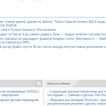
ит «самое ценное здание на Земле»: Tesla и SpaceX вложат $16,8 млрд 
пов TeraFab
 сбоя в Рунете оказался «Ростелеком»
едил за Falcon 9 до самого удара о Луну — заодно испытал систему ко
e Salvation не разочарует фанатов Kingdom Come: Deliverance 2 — Warh
ю историческую RPG
 шутер Quake спустя 30 лет после выхода получил новое дополнение о
Новости software
тчик изображения ISOCELL
•
Следующее крупное обновление для и
х смартфонов
последним — трейлер и детали The Fina
тивный офлайн-переводчик
•
«Вершина высокомерия Rockstar»: фа
раскритиковали решение сделать нову