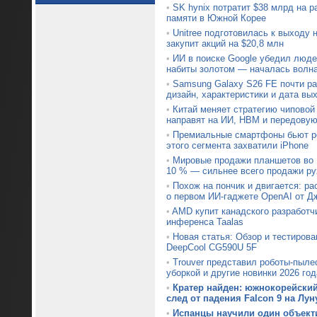
•
SK hynix потратит $38 млрд на 
памяти в Южной Корее
•
Unitree подготовилась к выходу
закупит акций на $20,8 млн
•
ИИ в поиске Google убедил люде
набиты золотом — началась волн
•
Samsung Galaxy S26 FE почти р
дизайн, характеристики и дата вы
•
Китай меняет стратегию чипово
направят на ИИ, HBM и передовую
•
Премиальные смартфоны бьют ре
этого сегмента захватили iPhone
•
Мировые продажи планшетов во I
10 % — сильнее всего продажи ру
•
Похож на пончик и двигается: р
о первом ИИ-гаджете OpenAI от Д
•
AMD купит канадского разработч
инференса Taalas
•
Новая статья: Обзор и тестирова
DeepCool CG590U 5F
•
Trouver представил роботы-пыле
уборкой и другие новинки 2026 год
•
Кратер найден: южнокорейски
след от падения Falcon 9 на Лун
•
Испанцы научили один объект