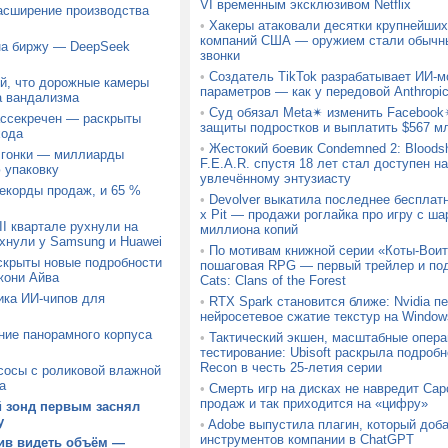
VI временным эксклюзивом Netflix
расширение производства
•
Хакеры атаковали десятки крупнейши
компаний США — оружием стали обычн
 на биржу — DeepSeek
звонки
•
Создатель TikTok разрабатывает ИИ-м
й, что дорожные камеры
параметров — как у передовой Anthropi
а вандализма
•
Суд обязал Meta✴ изменить Facebook
ассекречен — раскрыты
защиты подростков и выплатить $567 м
хода
•
Жестокий боевик Condemned 2: Bloodsh
й гонки — миллиарды
F.E.A.R. спустя 18 лет стал доступен н
 упаковку
увлечённому энтузиасту
корды продаж, и 65 %
•
Devolver выкатила последнее бесплатн
x Pit — продажи роглайка про игру с ш
I квартале рухнули на
миллиона копий
хнули у Samsung и Huawei
•
По мотивам книжной серии «Коты-Вои
аскрыты новые подробности
пошаговая RPG — первый трейлер и под
жони Айва
Cats: Clans of the Forest
ика ИИ-чипов для
•
RTX Spark становится ближе: Nvidia п
нейросетевое сжатие текстур на Window
ние панорамного корпуса
•
Тактический экшен, масштабные опера
тестирование: Ubisoft раскрыла подробн
Recon в честь 25-летия серии
сосы с роликовой влажной
а
•
Смерть игр на дисках не навредит Ca
продаж и так приходится на «цифру»
й зонд первым заснял
у
•
Adobe выпустила плагин, который доб
инструментов компании в ChatGPT
ив видеть объём —