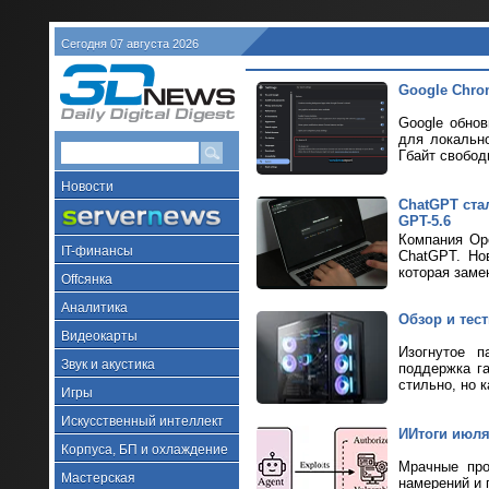
Сегодня 07 августа 2026
Google Chro
Google обно
для локально
Гбайт свобод
Новости
ChatGPT ста
GPT-5.6
Компания Ope
IT-финансы
ChatGPT. Но
которая заме
Offсянка
Аналитика
Обзор и тес
Видеокарты
Изогнутое п
Звук и акустика
поддержка г
стильно, но к
Игры
Искусственный интеллект
ИИтоги июля 
Корпуса, БП и охлаждение
Мрачные про
Мастерская
намерений и 