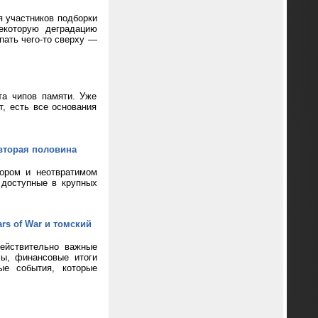
я участников подборки
екоторую деградацию
пать чего-то сверху —
та чипов памяти. Уже
т, есть все основания
вторая половина
кором и неотвратимом
 доступные в крупных
rs of War и томский
ействительно важные
сы, финансовые итоги
ые события, которые