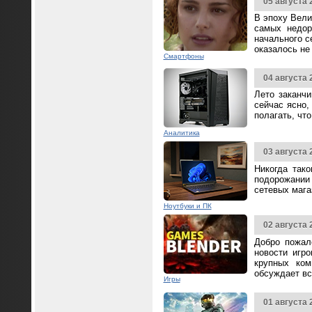
05 августа 
В эпоху Вели
самых недор
начального с
оказалось не
Смартфоны
04 августа 
Лето заканч
сейчас ясно,
полагать, чт
Аналитика
03 августа 
Никогда так
подорожании 
сетевых мага
Ноутбуки и ПК
02 августа 
Добро пожал
новости игр
крупных ком
обсуждает вс
Игры
01 августа 