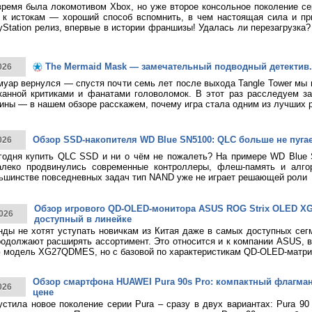
время была локомотивом Xbox, но уже второе консольное поколение с
к истокам — хороший способ вспомнить, в чем настоящая сила и при
yStation релиз, впервые в истории франшизы! Удалась ли перезагрузка
The Mermaid Mask — замечательный подводный детектив.
026
муар вернулся — спустя почти семь лет после выхода Tangle Tower мы
канной критиками и фанатами головоломок. В этот раз расследуем за
ины — в нашем обзоре расскажем, почему игра стала одним из лучших 
Обзор SSD-накопителя WD Blue SN5100: QLC больше не пуга
026
годня купить QLC SSD и ни о чём не пожалеть? На примере WD Blue
алеко продвинулись современные контроллеры, флеш-память и алго
ьшинстве повседневных задач тип NAND уже не играет решающей роли
Обзор игрового QD-OLED-монитора ASUS ROG Strix OLED 
026
доступный в линейке
нды не хотят уступать новичкам из Китая даже в самых доступных сег
родолжают расширять ассортимент. Это относится и к компании ASUS, 
 модель XG27QDMES, но с базовой по характеристикам QD-OLED-матри
Обзор смартфона HUAWEI Pura 90s Pro: компактный флагма
026
цене
тила новое поколение серии Pura – сразу в двух вариантах: Pura 90