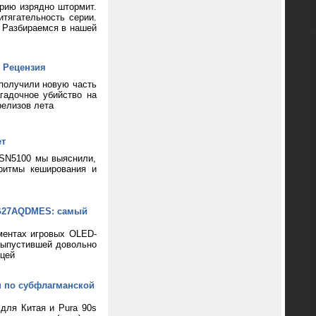
ерию изрядно штормит.
тягательность серии.
? Разбираемся в нашей
 Рецензия
 получили новую часть
гадочное убийство на
релизов лета
ет
 SN5100 мы выяснили,
ритмы кеширования и
XG27AQDMES: самый
ментах игровых OLED-
выпустившей довольно
цей
н по субфлагманской
 для Китая и Pura 90s