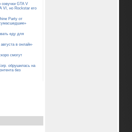
р озвучки GTA V
 VI, но Rockstar его
ine Party от
 «сумасшедшие»
ывать еду для
августа в онлайн-
коро смогут
orp. обрушилась на
онтента без