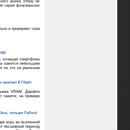
ного рынка (пока) не
ой серии флагманских
ьно и проверяют свои
юду
и, оснащая смартфоны
ax кажется небольшим
ся ли это на реальном
 хватает 8 Гбайт
бъема VRAM. Давайте
т памяти, на примере
box, четыре Fallout
ре игры во вселенной
ает бесшовный переход