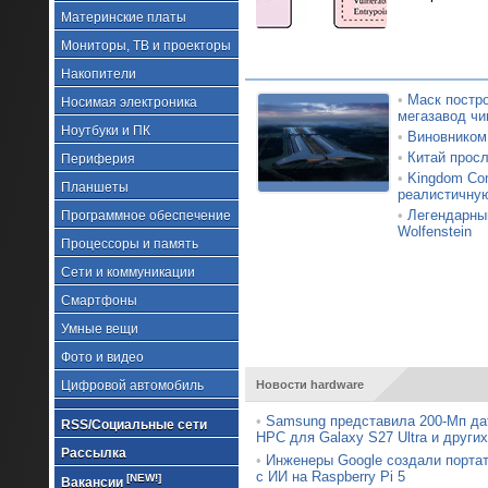
Материнские платы
Мониторы, ТВ и проекторы
Накопители
•
Маск постро
Носимая электроника
мегазавод чи
Ноутбуки и ПК
•
Виновником
•
Китай просл
Периферия
•
Kingdom Com
Планшеты
реалистичну
•
Легендарный
Программное обеспечение
Wolfenstein
Процессоры и память
Сети и коммуникации
Смартфоны
Умные вещи
Фото и видео
Цифровой автомобиль
Новости hardware
•
Samsung представила 200-Мп да
RSS/Социальные сети
HPC для Galaxy S27 Ultra и други
Рассылка
•
Инженеры Google создали порта
с ИИ на Raspberry Pi 5
[NEW!]
Вакансии