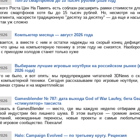
Топ-10 смартфонов до 10 тысяч рублей (2026 год)
2026
кого Роста Цен На Память есть соблазн расширить рамки стоимости дл
огих смартфонов хотя бы до 15 тысяч рублей. Но, несмотря на н
егмента, наскрести традиционную "десятку за десятку" — да еще и насы
 так уж сложно
Компьютер месяца — август 2026 года
2026
ивается, а вместе с ним и остатки надежды на скорый конец дефици
 что цены на компьютерную технику в этом году не снизятся. Наоборо
о с приходом холодов станет только хуже
Выбираем лучшие игровые ноутбуки на российском рынке (
2026
2026 года)
ого не было, и вот опять: мы предупреждаем читателей 3DNews о с
компьютерной техники. Сегодня рассказываем про игровые ноутбуки,
зинах страны и на маркетплейсах
Gamesblender № 787: дата выхода God of War Laufey, бета Gea
2026
«стимулятор» таксиста
овать в GamesBlender — место, где мы каждую неделю отбираем д
овой индустрии без лишнего шума. В этом выпуске — громкие анон
паний, неожиданные переносы, новые проекты и самые любопытн
ё игровое сообщество. Поехали!
Halo: Campaign Evolved — по третьему кругу. Рецензия
2026