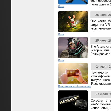
без пересбор
поговорим о 
Игры
26 июля 2
Обе части Mo
ради них VR-
игры увлека
Игры
25 июля 2
The Alters с
истории Яна 
Разбираемся 
Игры
24 июля 2
Технологии
смартфонов
визуальног
Рассказываем
Программное обеспечение
23 июля 2
Сегодня у 
необслужива
исполнении,