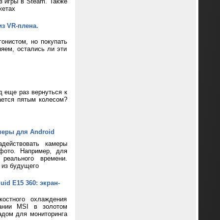
з игры в Steam. Также
жетах
из VR-плена.
онистом, но покупать
яем, остались ли эти
д еще раз вернуться к
ается пятым колесом?
меры для Android
адействовать камеры
фото. Например, для
реального времени.
 из будущего
d E15 360: экран-
костного охлаждения
пании MSI в золотом
адом для мониторинга